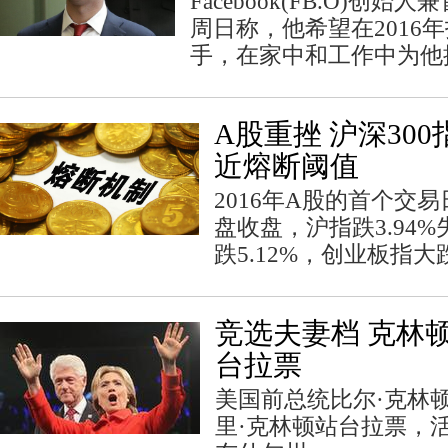
Facebook(FB.O)创
周日称，他希望在2016
手，在家中和工作中为他
A股重挫 沪深300
近熔断阈值
2016年A股的首个交
盘收盘，沪指跌3.94%
跌5.12%，创业板指大跌
竞选夫妻档 克林
台拉票
美国前总统比尔·克林
里·克林顿站台拉票，