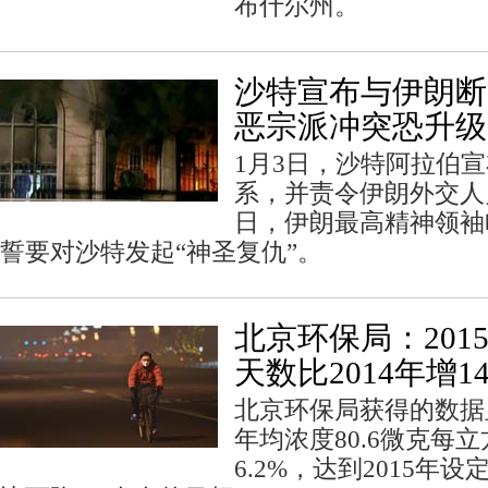
布什尔州。
沙特宣布与伊朗断
恶宗派冲突恐升级
1月3日，沙特阿拉伯
系，并责令伊朗外交人
日，伊朗最高精神领袖
誓要对沙特发起“神圣复仇”。
北京环保局：201
天数比2014年增1
北京环保局获得的数据显示
年均浓度80.6微克每
6.2%，达到2015年设