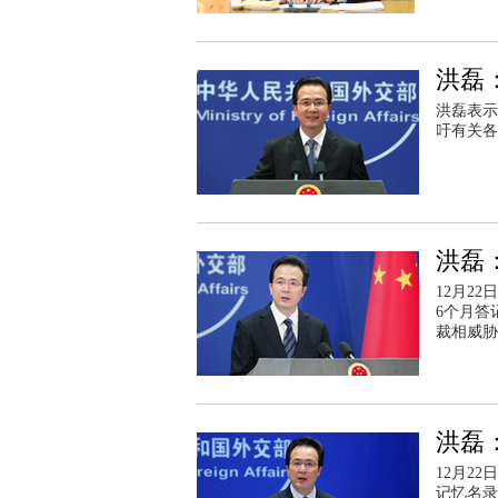
洪磊
洪磊表示
吁有关各
洪磊
12月2
6个月答
裁相威胁
洪磊
12月2
记忆名录