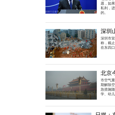
愿，如果
私利，进
的。
深圳
深圳市宣
称，截止
在东四口
北京
市空气重
期解除空
急措施随
学、幼儿
日媒：