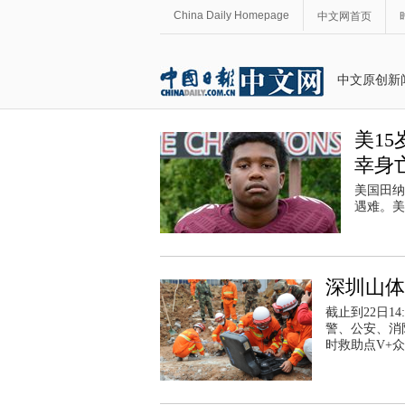
China Daily Homepage
中文网首页
中文原创新
美1
幸身
美国田纳
遇难。美
深圳山体
截止到22日1
警、公安、消
时救助点V+众