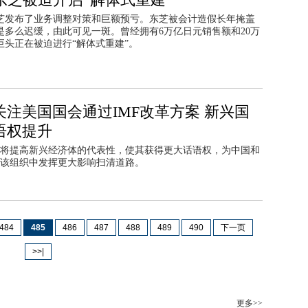
日东芝发布了业务调整对策和巨额预亏。东芝被会计造假长年掩盖
是多么迟缓，由此可见一斑。曾经拥有6万亿日元销售额和20万
巨头正在被迫进行“解体式重建”。
关注美国国会通过IMF改革方案 新兴国
语权提升
将提高新兴经济体的代表性，使其获得更大话语权，为中国和
该组织中发挥更大影响扫清道路。
484
485
486
487
488
489
490
下一页
>>|