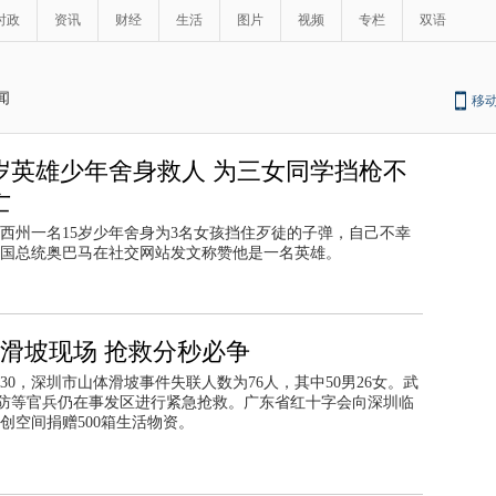
时政
资讯
财经
生活
图片
视频
专栏
双语
闻
移
5岁英雄少年舍身救人 为三女同学挡枪不
亡
西州一名15岁少年舍身为3名女孩挡住歹徒的子弹，自己不幸
国总统奥巴马在社交网站发文称赞他是一名英雄。
滑坡现场 抢救分秒必争
4:30，深圳市山体滑坡事件失联人数为76人，其中50男26女。武
防等官兵仍在事发区进行紧急抢救。广东省红十字会向深圳临
创空间捐赠500箱生活物资。