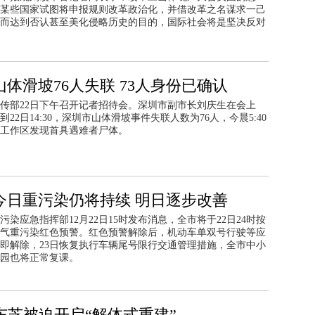
某些国家试图将申报规则改革政治化，并借改革之名谋求一己
而达到否认甚至美化侵略历史的目的，国际社会将是坚决反对
山体滑坡76人失联 73人身份已确认
传部22日下午召开记者招待会。深圳市副市长刘庆生在会上
到22日14:30，深圳市山体滑坡事件失联人数为76人，今晨5:40
工作区发现首具遇难者尸体。
今日重污染仍将持续 明日逐步改善
污染应急指挥部12月22日15时发布消息，全市将于22日24时按
气重污染红色预警。红色预警解除后，机动车单双号行驶等应
即解除，23日恢复执行车辆尾号限行交通管理措施，全市中小
园也将正常复课。
东芝被迫开启“解体式重建”