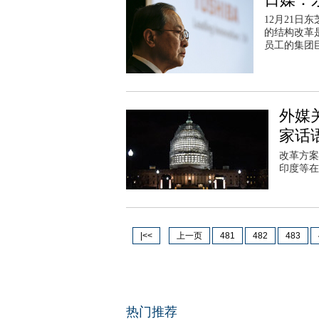
12月21
的结构改革
员工的集团
外媒
家话
改革方案
印度等在
|<<
上一页
481
482
483