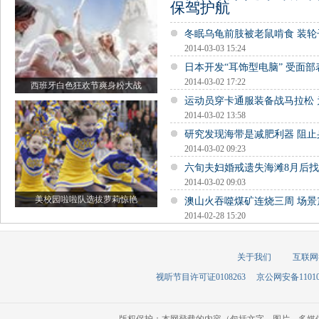
保驾护航
冬眠乌龟前肢被老鼠啃食 装
2014-03-03 15:24
日本开发“耳饰型电脑” 受面
2014-03-02 17:22
西班牙白色狂欢节爽身粉大战
运动员穿卡通服装备战马拉松
2014-03-02 13:58
研究发现海带是减肥利器 阻止
2014-03-02 09:23
六旬夫妇婚戒遗失海滩8月后
2014-03-02 09:03
美校园啦啦队选拔萝莉惊艳
澳山火吞噬煤矿连烧三周 场景
2014-02-28 15:20
关于我们
互联网
视听节目许可证0108263
京公网安备110105