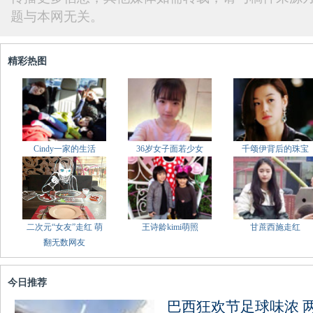
题与本网无关。
精彩热图
Cindy一家的生活
36岁女子面若少女
千颂伊背后的珠宝
二次元“女友”走红 萌
王诗龄kimi萌照
甘蔗西施走红
翻无数网友
今日推荐
巴西狂欢节足球味浓 