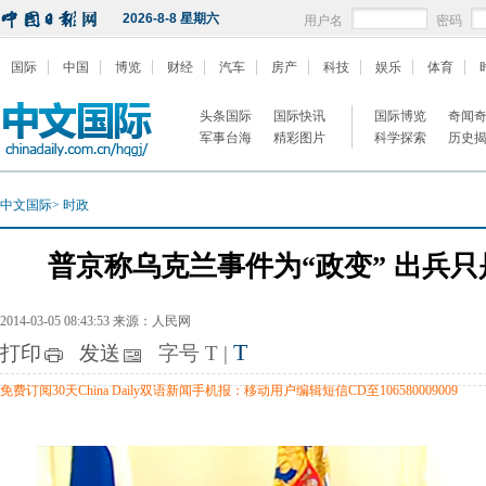
2026-8-8 星期六
用户名
密码
国际
中国
博览
财经
汽车
房产
科技
娱乐
体育
头条国际
国际快讯
国际博览
奇闻
军事台海
精彩图片
科学探索
历史
中文国际
>
时政
普京称乌克兰事件为“政变” 出兵只
2014-03-05 08:43:53 来源：人民网
T
打印
发送
字号
T
|
免费订阅30天China Daily双语新闻手机报：移动用户编辑短信CD至106580009009