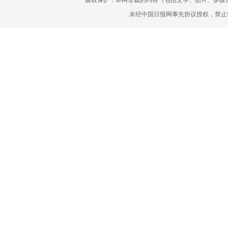
版权保护：本网登载的内容（包括文字、图片、多媒
未经中国日报网事先协议授权，禁止转载使用。