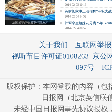
2014-02-05 10:16
英财长家中上演猫狗“夺权大战
2014-02-04 14:52
法国埃菲尔铁塔下销毁象牙
韩裔孪生姐妹花分离25年 Yout
2014-02-04 09:52
关于我们
互联网举报
视听节目许可证0108263
京公网
097号
IC
版权保护：本网登载的内容（包
日报网（北京英信联信
未经中国日报网事先协议授权