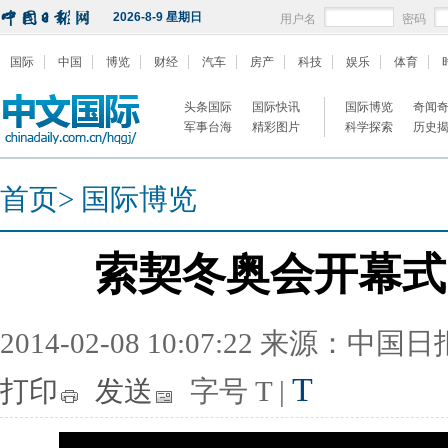
2026-8-9 星期日
用户名
密码
国际
中国
博览
财经
汽车
房产
科技
娱乐
体育
头条国际
国际快讯
国际博览
奇闻
军事台海
精彩图片
科学探索
历史
首页
>
国际博览
索契冬奥会开幕式
2014-02-08 10:07:22 来源：中国
T
打印
发送
字号
T
|