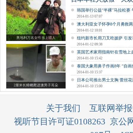
韩国举行公益“半裸”马拉松赛
2014-01-13 07:07
澳大利亚女子怀孕8个月勇救
2014-01-12 18:01
奥地利万名女性当上猎人
纽约新市长用刀叉吃披萨 引发
2014-01-12 09:38
英国艺术家用指南针在雪地上走
2014-01-10 15:42
泰国大象用鼻子作画8年 “自画
2014-01-10 15:37
日本公司推出男士文胸 蕾丝
2厘米长蟑螂爬进澳男子耳朵
2014-01-10 15:00
关于我们
互联网举报
视听节目许可证0108263
京公网