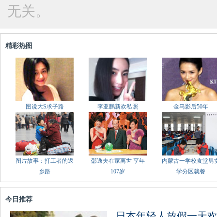
无关。
精彩热图
图说大S求子路
李亚鹏新欢私照
金马影后50年
图片故事：打工者的返
邵逸夫在家离世 享年
内蒙古一学校食堂男
乡路
107岁
学分区就餐
今日推荐
日本年轻人放假一天