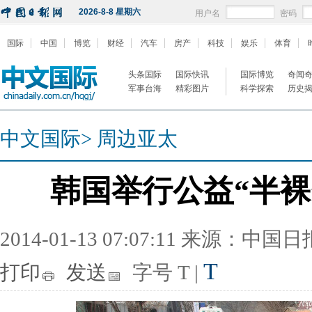
2026-8-8 星期六
用户名
密码
国际
中国
博览
财经
汽车
房产
科技
娱乐
体育
头条国际
国际快讯
国际博览
奇闻
军事台海
精彩图片
科学探索
历史
中文国际
>
周边亚太
韩国举行公益“半裸
2014-01-13 07:07:11 来源：中国
T
打印
发送
字号
T
|