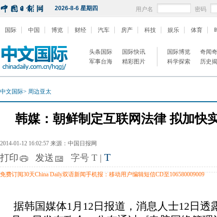
2026-8-6 星期四
用户名
密码
国际
中国
博览
财经
汽车
房产
科技
娱乐
体育
头条国际
国际快讯
国际博览
奇闻
军事台海
精彩图片
科学探索
历史
中文国际
>
周边亚太
韩媒：朝鲜制定互联网法律 拟加快
2014-01-12 16:02:57 来源：中国日报网
T
打印
发送
字号
T
|
免费订阅30天China Daily双语新闻手机报：移动用户编辑短信CD至106580009009
据韩国媒体1月12日报道，消息人士12日透露