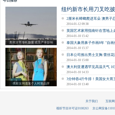
今日推荐
纽约新市长用刀叉吃披
2厘米长蟑螂爬进耳朵 澳男子
2014-01-12 09:38
英国艺术家用指南针在雪地上走
2014-01-10 15:42
美就业率增长放缓 或受严寒影响
泰国大象用鼻子作画8年 “自画
2014-01-10 15:37
日本公司推出男士文胸 蕾丝
2014-01-10 15:00
澳大利亚遭遇罕见高温天气 1
2014-01-10 14:33
3分钟吞4斤牛排！美国女大胃
俄前女间谍发个人时装品牌
2014-01-10 13:40
关于我们
互联网
视听节目许可证0108263
京公网安备110105