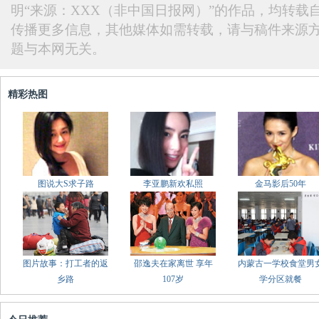
明“来源：XXX（非中国日报网）”的作品，均转载
传播更多信息，其他媒体如需转载，请与稿件来源
题与本网无关。
精彩热图
图说大S求子路
李亚鹏新欢私照
金马影后50年
图片故事：打工者的返
邵逸夫在家离世 享年
内蒙古一学校食堂男
乡路
107岁
学分区就餐