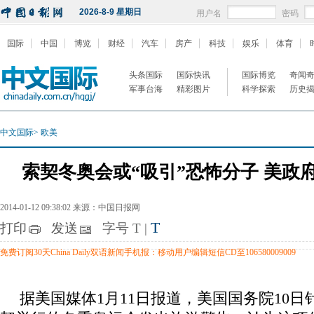
2026-8-9 星期日
用户名
密码
国际
中国
博览
财经
汽车
房产
科技
娱乐
体育
头条国际
国际快讯
国际博览
奇闻
军事台海
精彩图片
科学探索
历史
中文国际
>
欧美
索契冬奥会或“吸引”恐怖分子 美政
2014-01-12 09:38:02 来源：中国日报网
T
打印
发送
字号
T
|
免费订阅30天China Daily双语新闻手机报：移动用户编辑短信CD至106580009009
据美国媒体1月11日报道，美国国务院10