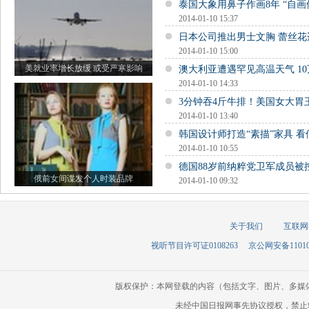
泰国大象用鼻子作画8年 “自画
2014-01-10 15:37
日本公司推出男士文胸 蕾丝
2014-01-10 15:00
美就业率增长放缓 或受严寒影响
澳大利亚遭遇罕见高温天气 1
2014-01-10 14:33
3分钟吞4斤牛排！美国女大胃
2014-01-10 13:40
韩国设计师打造“素描”家具 
2014-01-10 10:55
德国88岁前纳粹党卫军成员被
俄前女间谍发个人时装品牌
2014-01-10 09:32
关于我们
互联网
视听节目许可证0108263
京公网安备110105
版权保护：本网登载的内容（包括文字、图片、多媒
未经中国日报网事先协议授权，禁止转载使用。