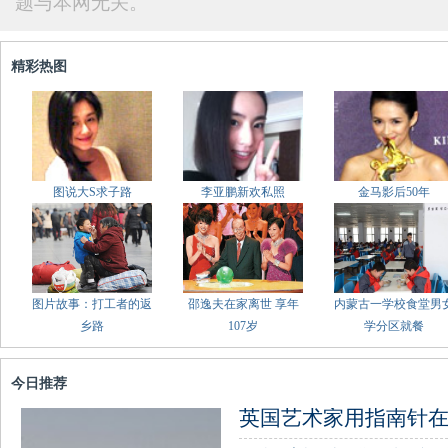
题与本网无关。
精彩热图
图说大S求子路
李亚鹏新欢私照
金马影后50年
图片故事：打工者的返
邵逸夫在家离世 享年
内蒙古一学校食堂男
乡路
107岁
学分区就餐
今日推荐
英国艺术家用指南针在