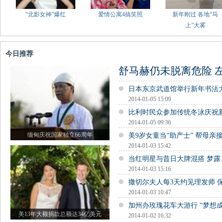
“北影女神”爆红
爱情公寓4搞笑照
新年刚过 各地“马
上”大雾
今日推荐
舒马赫仍未脱离危险 
日本东京武道馆举行新年书法
2014-01-05 15:09
比利时民众参加传统冬泳庆祝
2014-01-05 09:36
缅甸庆祝国家独立66周年
美9岁女童当“助产士” 帮母亲
2014-01-03 15:42
当红明星与昔日大牌混搭 梦
2014-01-03 15:16
撒切尔夫人每3天约见理发师 
2014-01-03 10:47
加州办玫瑰花车大游行 “梦想
美13年大额捐款总额达34亿美元
2014-01-02 16:32