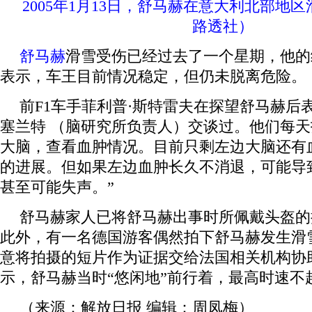
2005年1月13日，舒马赫在意大利北部地
路透社）
舒马赫
滑雪受伤已经过去了一个星期，他的
表示，车王目前情况稳定，但仍未脱离危险。
前F1车手菲利普·斯特雷夫在探望舒马赫后表
塞兰特 （脑研究所负责人）交谈过。他们每
大脑，查看血肿情况。目前只剩左边大脑还有
的进展。但如果左边血肿长久不消退，可能导
甚至可能失声。”
舒马赫家人已将舒马赫出事时所佩戴头盔的
此外，有一名德国游客偶然拍下舒马赫发生滑
意将拍摄的短片作为证据交给法国相关机构协
示，舒马赫当时“悠闲地”前行着，最高时速不超
（来源：解放日报 编辑：周凤梅）