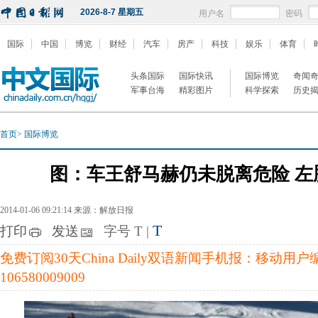
2026-8-7 星期五
用户名
密码
国际
中国
博览
财经
汽车
房产
科技
娱乐
体育
头条国际
国际快讯
国际博览
奇闻
军事台海
精彩图片
科学探索
历史
首页
>
国际博览
图：车王舒马赫仍未脱离危险 左
2014-01-06 09:21:14 来源：解放日报
T
打印
发送
字号
T
|
免费订阅30天China Daily双语新闻手机报：移动用
106580009009