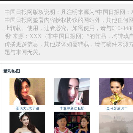
中国日报网版权说明：凡注明来源为“中国日报网：X
中国日报网签署内容授权协议的网站外，其他任何
止转载、使用，违者必究。如需使用，请与010-848
明“来源：XXX（非中国日报网）”的作品，均转载
传播更多信息，其他媒体如需转载，请与稿件来源
题与本网无关。
精彩热图
图说大S求子路
李亚鹏新欢私照
金马影后50年