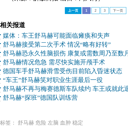
上一页
1
2
3
下一页
相关报道
媒体：车王舒马赫可能面临瘫痪和失声
舒马赫接受第二次手术 情况“略有好转”
舒马赫恐永久性脑损伤 康复或需数周乃至数
舒马赫情况危急 需尽快实施开颅手术
德国车手舒马赫滑雪受伤目前陷入昏迷状态
“车王”舒马赫笑对职业生涯最后一役
舒马赫不再与梅赛德斯车队续约 车王或就此
舒马赫“探班”德国队训练营
标签：
舒马赫
危险
左脑
血肿
稳定