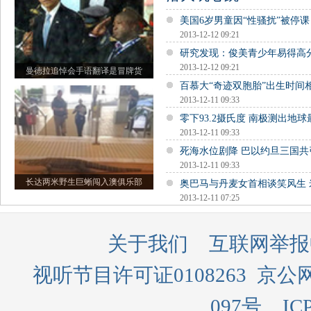
美国6岁男童因“性骚扰”被停课
2013-12-12 09:21
研究发现：俊美青少年易得高
2013-12-12 09:21
曼德拉追悼会手语翻译是冒牌货
百慕大“奇迹双胞胎”出生时间
2013-12-11 09:33
零下93.2摄氏度 南极测出地
2013-12-11 09:33
死海水位剧降 巴以约旦三国共
2013-12-11 09:33
长达两米野生巨蜥闯入澳俱乐部
奥巴马与丹麦女首相谈笑风生
2013-12-11 07:25
关于我们
互联网举报
视听节目许可证0108263
京公网
097号
IC