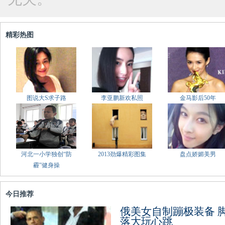
精彩热图
图说大S求子路
李亚鹏新欢私照
金马影后50年
河北一小学独创“防
2013劲爆精彩图集
盘点娇媚美男
霾”健身操
今日推荐
俄美女自制蹦极装备 
落大玩心跳