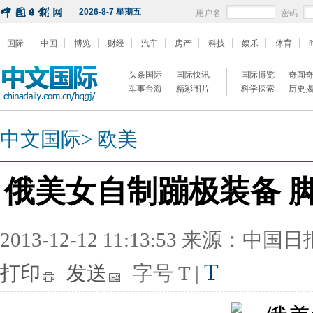
2026-8-7 星期五
用户名
密码
国际
中国
博览
财经
汽车
房产
科技
娱乐
体育
头条国际
国际快讯
国际博览
奇闻
军事台海
精彩图片
科学探索
历史
中文国际
>
欧美
俄美女自制蹦极装备 
2013-12-12 11:13:53 来源：中国
T
打印
发送
字号
T
|