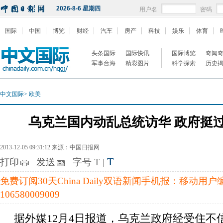
2026-8-6 星期四
用户名
密码
国际
中国
博览
财经
汽车
房产
科技
娱乐
体育
头条国际
国际快讯
国际博览
奇闻
军事台海
精彩图片
科学探索
历史
中文国际
>
欧美
乌克兰国内动乱总统访华 政府挺
2013-12-05 09:31:12 来源：中国日报网
T
打印
发送
字号
T
|
免费订阅30天China Daily双语新闻手机报：移动用
106580009009
据外媒12月4日报道，乌克兰政府经受住不