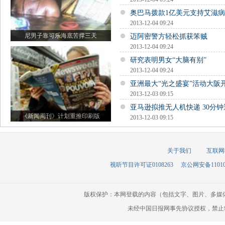
奥巴马拨款1亿美元支持艾滋
2013-12-04 09:24
尼男子靠可乐海底苦撑三天
迈阿密警方轻松抓获笨贼
2013-12-04 09:24
研究表明男女“大脑有别”
2013-12-04 09:24
亚洲最大“光之盛宴”活动大阪
2013-12-03 09:15
亚马逊拟推无人机快递 30分
《新闻周刊》计划重推印刷版
2013-12-03 09:15
关于我们
互联网
视听节目许可证0108263
京公网安备110105
版权保护：本网登载的内容（包括文字、图片、多媒
未经中国日报网事先协议授权，禁止转载使用。