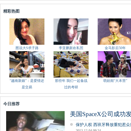
精彩热图
图说大S求子路
李亚鹏新欢私照
金马影后50年
“越南新娘”：是爱情还
那些年 我们一起备战
萌娃闹“大本营”
是交易
过的考研
今日推荐
美国SpaceX公司成
保护人权 西班牙释放重犯惹众
2013-12-04 09:24