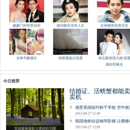
嫁豪门的世界冠军
揭刘晓庆传奇人生
女神都有段黑历史
女林书豪爆红
张掖遭扬沙侵袭
林志颖泰国大婚 甜
婚纱照曝光
今日推荐
结婚证、活螃蟹都能
卖机
感受美国纽约秋千学校 空中摇
2013-08-27 15:49
韩国地铁站设钢琴阶梯 让爬楼
2013-08-27 15:09
英国森林摄影大赛精彩无限