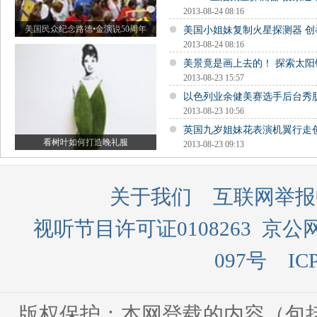
2013-08-24 08:16
美国民众纪念路德•金演说50周年
美国小姐妹复制火星探测器 创
2013-08-24 08:16
美景竟是画上去的！ 探索太阳
2013-08-23 15:57
以色列业余健美赛选手后台秀
2013-08-23 10:56
英国九岁姐妹花表演机翼行走
看树叶如何打造晚礼服
2013-08-23 09:13
关于我们
互联网举报
视听节目许可证0108263
京公网
097号
IC
版权保护：本网登载的内容（包