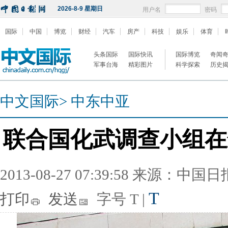
2026-8-9 星期日
用户名
密码
国际
中国
博览
财经
汽车
房产
科技
娱乐
体育
头条国际
国际快讯
国际博览
奇闻
军事台海
精彩图片
科学探索
历史
中文国际
>
中东中亚
联合国化武调查小组在
2013-08-27 07:39:58 来源：中国
T
打印
发送
字号
T
|