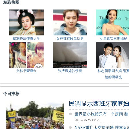
精彩热图
揭刘晓庆传奇人生
女神都有段黑历史
女星真实三围揭秘
女林书豪爆红
张掖遭扬沙侵袭
林志颖泰国大婚 甜
婚纱照曝光
今日推荐
民调显示西班牙家庭妇
世界最小旅馆只有一个房间 整
2013-08-25 15:36
NASA重启太空探测器 搜索近