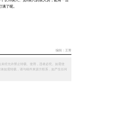
个长10英尺、宽8英尺的双人房，配有一台
经订满了呢。
编辑：王菁
位未经允许禁止转载、使用，违者必究。如需使
其他媒体如需转载，请与稿件来源方联系，如产生任何