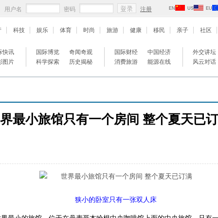
用户名
密码
注册
EN
US
EU
产
科技
娱乐
体育
时尚
旅游
健康
移民
亲子
社区
际快讯
国际博览
奇闻奇观
国际财经
中国经济
外交讲坛
彩图片
科学探索
历史揭秘
消费旅游
能源在线
风云对话
界最小旅馆只有一个房间 整个夏天已
狭小的卧室只有一张双人床