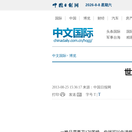
2026-8-8 星期六
国际
中国
博览
财经
汽车
房
头条国际
国
军事台海
精
中文国际
>
博览
世
2013-08-25 15:36:17 来源：中国日报网
T
打印
发送
字号
T
|