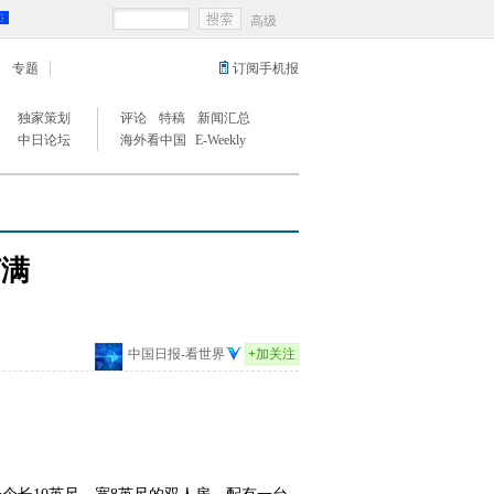
高级
专题
订阅手机报
独家策划
评论
特稿
新闻汇总
中日论坛
海外看中国
E-Weekly
订满
中国日报-看世界
+
加关注