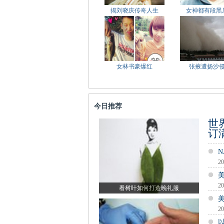
揭刘晓庆传奇人生
女神都有段黑
女林书豪爆红
张掖遭扬沙
今日推荐
世
订
20
20
看树叶如何打造晚礼服
20