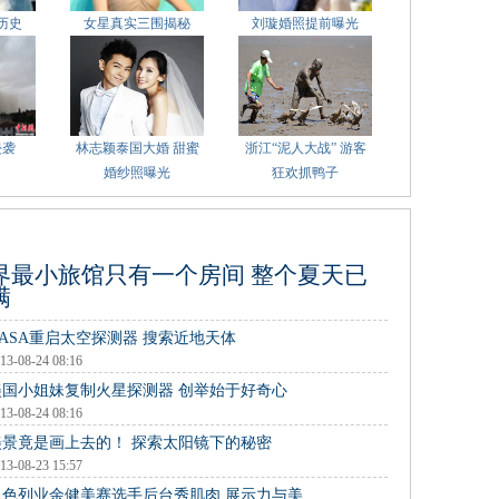
历史
女星真实三围揭秘
刘璇婚照提前曝光
侵袭
林志颖泰国大婚 甜蜜
浙江“泥人大战” 游客
婚纱照曝光
狂欢抓鸭子
界最小旅馆只有一个房间 整个夏天已
满
NASA重启太空探测器 搜索近地天体
13-08-24 08:16
美国小姐妹复制火星探测器 创举始于好奇心
13-08-24 08:16
美景竟是画上去的！ 探索太阳镜下的秘密
13-08-23 15:57
以色列业余健美赛选手后台秀肌肉 展示力与美