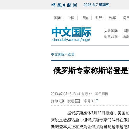
2026-8-7 星期五
国际
中国
博览
财经
汽车
房
头条国际
国
军事台海
精
中文国际
>
欧美
俄罗斯专家称斯诺登是
2013-07-25 15:13:44 来源：中国日报网
T
打印
发送
字号
T
|
据俄罗斯媒体7月25日报道，美国前
来说是敏感话题，但俄罗斯专家们24日在
斯诺登本人正在成为让俄罗斯当局越来越感