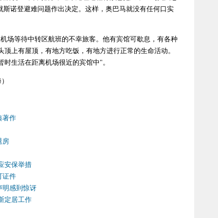
会就斯诺登避难问题作出决定。这样，奥巴马就没有任何口实
机场等待中转区航班的不幸旅客。他有宾馆可歇息，有各种
头顶上有屋顶，有地方吃饭，有地方进行正常的生命活动。
暂时生活在距离机场很近的宾馆中"。
海）
典著作
退房
应安保举措
可证件
声明感到惊讶
斯定居工作