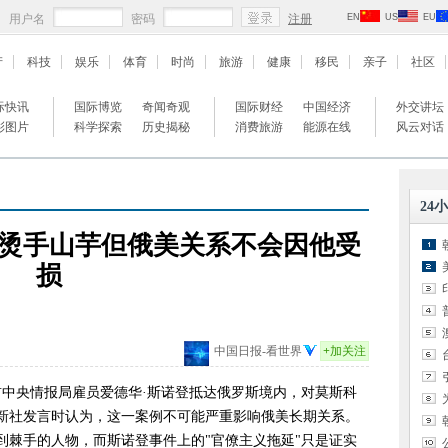
用户名
密码
注册
EN
US
EU
产
科技
娱乐
体育
时尚
旅游
健康
移民
亲子
社区
际快讯
国际博览
奇闻奇观
国际财经
中国经济
外交讲坛
彩图片
科学探索
历史揭秘
消费旅游
能源在线
风云对话
24
烫手山芋但俄美关系不会因他受
损
中国日报-看世界
+
加关注
中央情报局雇员爱德华·斯诺登抵达俄罗斯境内，对莫斯科
俄新社发言时认为，这一案例不可能严重影响俄美长期关系。
到棘手的人物，而斯诺登事件上的"官僚主义拖延"只是证实