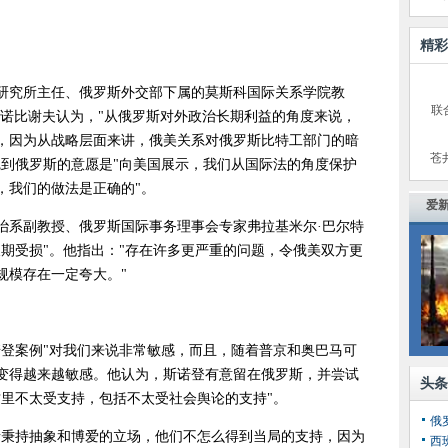
精彩
究所主任、俄罗斯外交部下属的莫斯科国际关系学院教
联
兹诺比谢夫认为，"从俄罗斯对外政治长期利益的角度来说，
，因为从战略层面来讲，俄美关系对俄罗斯比特工部门的暗
苍
觉到俄罗斯的意愿是"向美国展示，我们从国际法的角度保护
，我们的做法是正确的"。
爱新
系副教授、俄罗斯国际事务理事会专家弗拉基米尔·巴尔特
期受损"。他指出："存在许多更严重的问题，令俄美双方更
规模存在一定夸大。"
案例"对我们来说非常敏感，而且，随着普京和奥巴马可
变得越来越敏感。他认为，斯诺登有意留在俄罗斯，并尝试
头条
这里不太受支持，包括不太受社会舆论的支持"。
秉持抽象和博爱的立场，他们不怎么得到当局的支持，因为
西