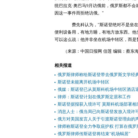
统巴拉克·奥巴马9月访俄前，俄罗斯都不
因这一事件而拒绝访俄。"
费先科认为，"斯诺登绝对不是坐在
便利设备用，有地方睡，有地方放东西。他
可以这么说：他并非坐在机场中转区，而是
（来源：中国日报网 信莲 编辑：蔡东
相关报道
俄罗斯律师称给斯诺登带去俄罗斯文学经
斯诺登未能离开机场中转区
俄媒：斯诺登已从莫斯科机场中转区酒店
律师：斯诺登计划在俄罗斯定居和工作
斯诺登据报获入境许可 莫斯科机场部署相
消息人士：俄当局已向斯诺登发放入境许
俄方对美国发言人关于引渡斯诺登理由的
律师称斯诺登全力争取庇护权 打算在俄罗
俄罗斯律师传斯诺登将结束“机场蜗居”