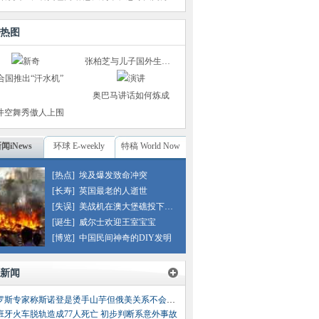
热图
张柏芝与儿子国外生活照
合国推出“汗水机”
奥巴马讲话如何炼成
井空舞秀傲人上围
闻iNews
环球 E-weekly
特稿 World Now
[热点]
埃及爆发致命冲突
[长寿]
英国最老的人逝世
[失误]
美战机在澳大堡礁投下炸弹
[诞生]
威尔士欢迎王室宝宝
[博览]
中国民间神奇的DIY发明
新闻
俄罗斯专家称斯诺登是烫手山芋但俄美关系不会因他受损
班牙火车脱轨造成77人死亡 初步判断系意外事故