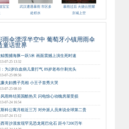
猫宝宝
武汉遭遇暴雨 市区多
暴雨过后 火烧云照耀
生
处积水
京城上空
彩雨伞漂浮半空中 葡萄牙小镇用雨伞
造童话世界
虎鲸围捕海豚一跃5米 画面震撼上演生死时速
13-07-25 13:32
图：为2岁白血病儿童打气 89岁老布什剃光头
13-07-25 09:56
威廉夫妇携子亮相 小王子首秀大哭
13-07-25 08:10
暴风雨终结英国酷热天 闪电惊心动魄房屋受损
13-07-24 16:54
莫斯科公寓月租近三万 对外派人员来说全球第二贵
13-07-24 15:12
墨西哥沙漠发现罕见恐龙尾巴化石 距今7200万年