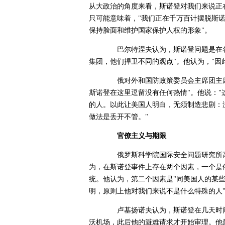
从大政治的角度来看，斯诺登对我们来说正
只可能意味着，"我们正在千万百计摆脱斯诺
保持脸面和维护国家保护人权的形象"。
巴尔特涅夫认为，斯诺登问题是在各
集团，他们捍卫不同的观点"。他认为，"因
俄对外和国防政策委员会主席团主席费
斯诺登在这里逗留没有任何热情"。他说：
的人。以此让美国人明白，无须制造悲剧：
做法是丢开不管。"
官僚主义与期限
俄罗斯科学院国际安全问题研究所高
为，在斯诺登事件上存在两个因素，一个是
统。他认为，第二个因素是"同美国人的某
明，原则上他对我们来说不是什么特殊的人
卢基扬诺夫认为，斯诺登在几天时间
沃机场，此后他的避难请求才开始审理。他