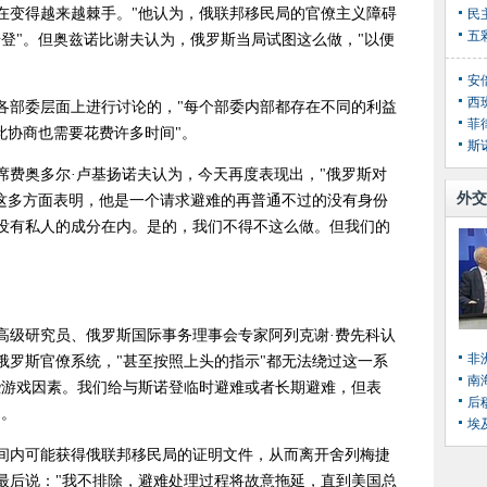
在变得越来越棘手。"他认为，俄联邦移民局的官僚主义障碍
登"。但奥兹诺比谢夫认为，俄罗斯当局试图这么做，"以便
安
西
部委层面上进行讨论的，"每个部委内部都存在不同的利益
菲
此协商也需要花费许多时间"。
斯
奥多尔·卢基扬诺夫认为，今天再度表现出，"俄罗斯对
外交
"这多方面表明，他是一个请求避难的再普通不过的没有身份
没有私人的成分在内。是的，我们不得不这么做。但我们的
级研究员、俄罗斯国际事务理事会专家阿列克谢·费先科认
非
俄罗斯官僚系统，"甚至按照上头的指示"都无法绕过这一系
南
些游戏因素。我们给与斯诺登临时避难或者长期避难，但表
后
"。
埃
内可能获得俄联邦移民局的证明文件，从而离开舍列梅捷
最后说："我不排除，避难处理过程将故意拖延，直到美国总