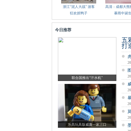
浙江“泥人大战” 游客
高清：成都大熊
狂欢抓鸭子
暴雨中诞
今日推荐
五
打
20
20
联合国推出“汗水机”
20
20
20
乐高玩具版威廉一家三口