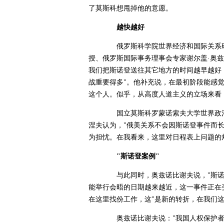
了莫斯科想甩掉他的意愿。
越快越好
俄罗斯科学院世界经济和国际关系研
授、俄罗斯国际事务理事会专家谢尔盖·奥
我们把斯诺登送往其它地方的时间越早越好
战重要得多"。他补充说，在最初阶段能感
这个人。似乎，从高度人道主义的立场来看
国立莫斯科罗蒙诺索夫大学世界政治
涅夫认为，"俄美关系不会因斯诺登事件而长
为担忧。在我看来，这里对日程表上问题的
"斯诺登案例"
与此同时，奥兹诺比谢夫说，"斯诺登
能举行会晤的日期越来越近，这一事件正在
在这里找份工作，这"是新的转折，在我们
奥兹诺比谢夫说："我国人权保护者