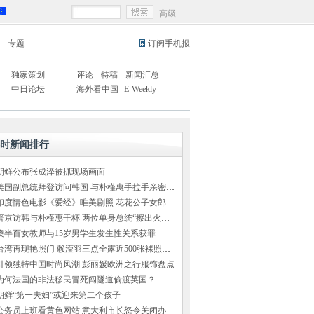
高级
专题
订阅手机报
独家策划
评论
特稿
新闻汇总
中日论坛
海外看中国
E-Weekly
小时新闻排行
朝鲜公布张成泽被抓现场画面
美国副总统拜登访问韩国 与朴槿惠手拉手亲密交谈
印度情色电影《爱经》唯美剧照 花花公子女郎出演
普京访韩与朴槿惠干杯 两位单身总统“擦出火花”（组图）
澳半百女教师与15岁男学生发生性关系获罪
台湾再现艳照门 赖滢羽三点全露近500张裸照外泄
引领独特中国时尚风潮 彭丽媛欧洲之行服饰盘点
为何法国的非法移民冒死闯隧道偷渡英国？
朝鲜“第一夫妇”或迎来第二个孩子
公务员上班看黄色网站 意大利市长怒令关闭办公室网络