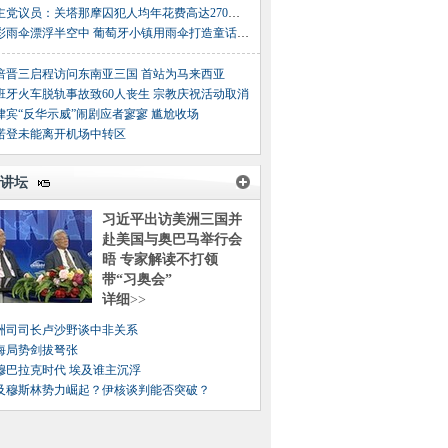
民主党议员：关塔那摩囚犯人均年花费高达270万美元
五彩雨伞漂浮半空中 葡萄牙小镇用雨伞打造童话世界
倍晋三启程访问东南亚三国 首站为马来西亚
班牙火车脱轨事故致60人丧生 宗教庆祝活动取消
律宾“反华示威”闹剧应者寥寥 尴尬收场
诺登未能离开机场中转区
讲坛
习近平出访美洲三国并
赴美国与奥巴马举行会
晤 专家解读不打领
带“习奥会”
详细
>>
洲司司长卢沙野谈中非关系
海局势剑拔弩张
穆巴拉克时代 埃及谁主沉浮
及穆斯林势力崛起？伊核谈判能否突破？