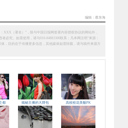
编辑：蔡东海
：XXX（署名）”，除与中国日报网签署内容授权协议的网站外，
究。如需使用，请与010-84883300联系；凡本网注明“来源：
它媒体，目的在于传播更多信息，其他媒体如需转载，请与稿件来源方
之都
揭秘主播的大牌包
高校校花美貌PK