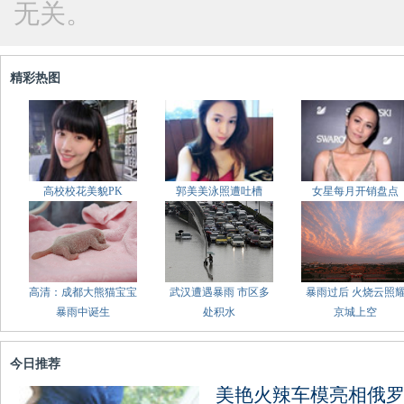
无关。
精彩热图
高校校花美貌PK
郭美美泳照遭吐槽
女星每月开销盘点
高清：成都大熊猫宝宝
武汉遭遇暴雨 市区多
暴雨过后 火烧云照
暴雨中诞生
处积水
京城上空
今日推荐
美艳火辣车模亮相俄