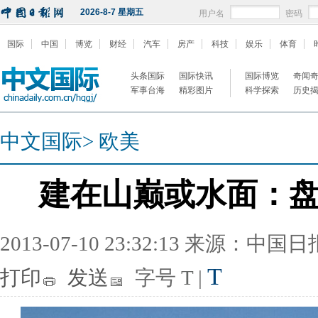
2026-8-7 星期五
用户名
密码
国际
中国
博览
财经
汽车
房产
科技
娱乐
体育
头条国际
国际快讯
国际博览
奇闻
军事台海
精彩图片
科学探索
历史
中文国际
>
欧美
建在山巅或水面：
2013-07-10 23:32:13 来源：中国
T
打印
发送
字号
T
|