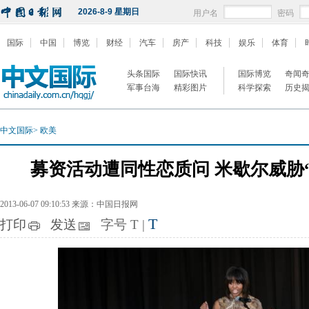
2026-8-9 星期日
用户名
密码
国际
中国
博览
财经
汽车
房产
科技
娱乐
体育
头条国际
国际快讯
国际博览
奇闻
军事台海
精彩图片
科学探索
历史
中文国际
>
欧美
募资活动遭同性恋质问 米歇尔威胁
2013-06-07 09:10:53 来源：中国日报网
T
打印
发送
字号
T
|