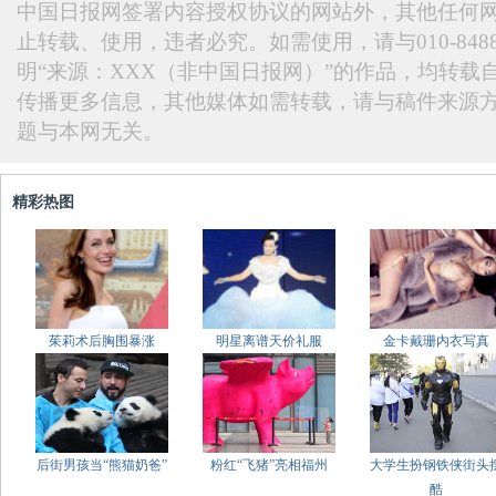
中国日报网签署内容授权协议的网站外，其他任何
止转载、使用，违者必究。如需使用，请与010-848
明“来源：XXX（非中国日报网）”的作品，均转载
传播更多信息，其他媒体如需转载，请与稿件来源
题与本网无关。
精彩热图
茱莉术后胸围暴涨
明星离谱天价礼服
金卡戴珊内衣写真
后街男孩当“熊猫奶爸”
粉红“飞猪”亮相福州
大学生扮钢铁侠街头
酷