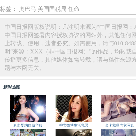
标签：
奥巴马
美国国税局
任命
中国日报网版权说明：凡注明来源为“中国日报网：X
中国日报网签署内容授权协议的网站外，其他任何
止转载、使用，违者必究。如需使用，请与010-848
明“来源：XXX（非中国日报网）”的作品，均转载
传播更多信息，其他媒体如需转载，请与稿件来源
题与本网无关。
精彩热图
直击戛纳红毯华服
柳岩微博生活私照
金卡戴珊内衣写真