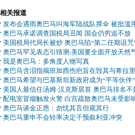
相关报道
发布会遇雨奥巴马叫海军陆战队撑伞 被批滥
奥巴马承诺调查国税局丑闻 国会仍穷追不放
美国税局代局长被炒 奥巴马陷“第二任期诅咒
奥巴马罕见表态引猜测:美国要全面开放天然
我是奥巴马：多角度人物写真
奥巴马含泪指揭班加西伤疤旨在毁其与希拉
奥巴马希望与巴基斯坦新政府成为“平等伙伴”
美国人最信任汤姆·汉克斯居首 奥巴马排名不
配电室冒烟触发火警 白宫疏散奥巴马未受影
奥巴马谈金正恩：勿忧其言但观其行
奥巴马重申不会轻率决定干预叙利亚冲突