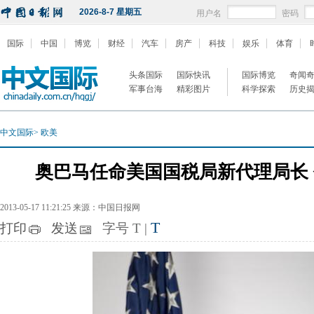
2026-8-7 星期五
用户名
密码
国际
中国
博览
财经
汽车
房产
科技
娱乐
体育
头条国际
国际快讯
国际博览
奇闻
军事台海
精彩图片
科学探索
历史
中文国际
>
欧美
奥巴马任命美国国税局新代理局长 
2013-05-17 11:21:25 来源：中国日报网
T
打印
发送
字号
T
|