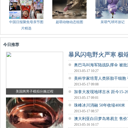
中国日报聚焦母亲节图
超萌动物动态组图
呆萌气球环游记
片精选
今日推荐
暴风闪电野火严寒 极
奥巴马叫海军陆战队撑伞 被批
2013-05-17 10:27
美科学家培育人类胚胎干细胞
2013-05-17 09:08
美国两男子模拟分娩过程
加拿大发现地球古水 距今15-2
2013-05-17 09:01
珠峰冰川消融 50年收缩400米
2013-05-17 08:57
澳大利亚白日梦岛将易主 售价7
2013-05-16 16:17