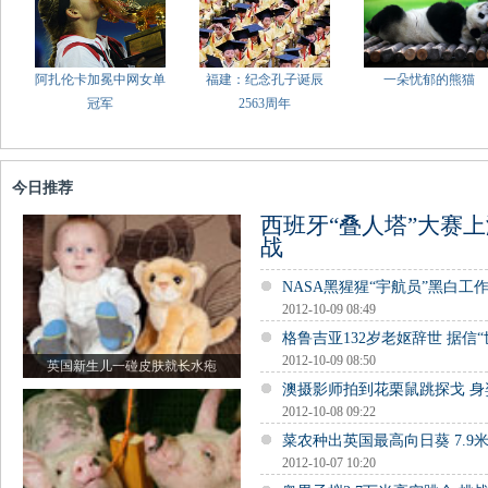
阿扎伦卡加冕中网女单
福建：纪念孔子诞辰
一朵忧郁的熊猫
冠军
2563周年
今日推荐
西班牙“叠人塔”大赛上
战
NASA黑猩猩“宇航员”黑白工
2012-10-09 08:49
格鲁吉亚132岁老妪辞世 据信“
2012-10-09 08:50
英国新生儿一碰皮肤就长水疱
澳摄影师拍到花栗鼠跳探戈 
2012-10-08 09:22
菜农种出英国最高向日葵 7.9
2012-10-07 10:20