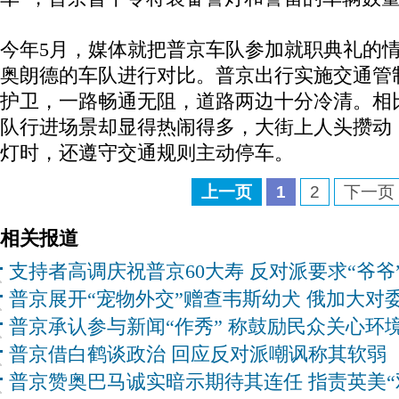
今年5月，媒体就把普京车队参加就职典礼的
奥朗德的车队进行对比。普京出行实施交通管
护卫，一路畅通无阻，道路两边十分冷清。相
队行进场景却显得热闹得多，大街上人头攒动
灯时，还遵守交通规则主动停车。
上一页
1
2
下一页
相关报道
支持者高调庆祝普京60大寿 反对派要求“爷爷
普京展开“宠物外交”赠查韦斯幼犬 俄加大对
普京承认参与新闻“作秀” 称鼓励民众关心环
普京借白鹤谈政治 回应反对派嘲讽称其软弱
普京赞奥巴马诚实暗示期待其连任 指责英美“