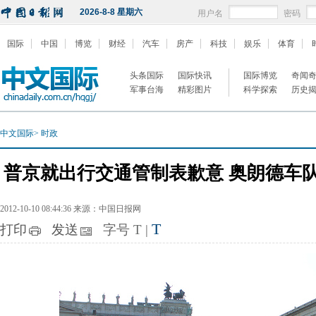
2026-8-8 星期六
用户名
密码
国际
中国
博览
财经
汽车
房产
科技
娱乐
体育
头条国际
国际快讯
国际博览
奇闻
军事台海
精彩图片
科学探索
历史
中文国际
>
时政
普京就出行交通管制表歉意 奥朗德车队
2012-10-10 08:44:36 来源：中国日报网
T
打印
发送
字号
T
|