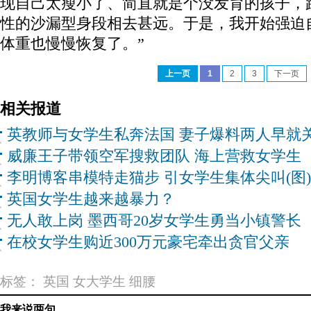
现自己太瘦小了、简直就是个没发育的孩子，
性的沙漏型身段相去甚远。于是，我开始强迫
体重也慢慢恢复了。”
上一页
1
2
3
下一页
相关报道
英教师与女学生私奔法国 妻子爆料两人早就
威廉王子带领空军搜救团队 海上营救女学生
李明博客串模特走猫步 引女学生集体尖叫(图)
英国女学生越来越暴力？
无人敢上岗 墨西哥20岁女学生勇当小镇警长
在校女学生购近300万元豪宅牵出贪官父亲
标签：
英国
女大学生
细腰
我来说两句