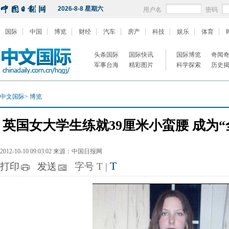
2026-8-8 星期六
用户名
密码
国际
中国
博览
财经
汽车
房产
科技
娱乐
体育
头条国际
国际快讯
国际博览
奇闻
军事台海
精彩图片
科学探索
历史
中文国际
>
博览
英国女大学生练就39厘米小蛮腰 成为
2012-10-10 09:03:02 来源：中国日报网
T
打印
发送
字号
T
|