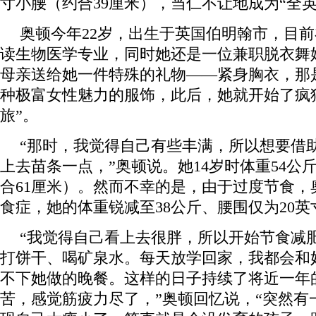
寸小腰（约合39厘米），当仁不让地成为“全
奥顿今年22岁，出生于英国伯明翰市，目
读生物医学专业，同时她还是一位兼职脱衣舞娘
母亲送给她一件特殊的礼物——紧身胸衣，那
种极富女性魅力的服饰，此后，她就开始了疯
旅”。
“那时，我觉得自己有些丰满，所以想要借
上去苗条一点，”奥顿说。她14岁时体重54公
合61厘米）。然而不幸的是，由于过度节食，
食症，她的体重锐减至38公斤、腰围仅为20英
“我觉得自己看上去很胖，所以开始节食减
打饼干、喝矿泉水。每天放学回家，我都会和
不下她做的晚餐。这样的日子持续了将近一年
苦，感觉筋疲力尽了，”奥顿回忆说，“突然有