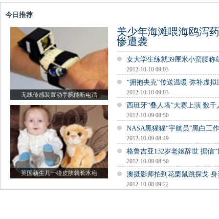
今日推荐
美少年海滩喂海鸥泻药
惨遭袭
女大学生练就39厘米小蛮腰称
2012-10-10 09:03
“拥抱夹克”传送温暖 弥补虚
2012-10-10 09:03
无线传感装置动手腕能听电话
西班牙“叠人塔”大赛上演 数
2012-10-09 08:50
NASA黑猩猩“宇航员”黑白工
2012-10-09 08:49
格鲁吉亚132岁老妪辞世 据信“
2012-10-09 08:50
英国新生儿一碰皮肤就长水疱
澳摄影师拍到花栗鼠跳探戈 
2012-10-08 09:22