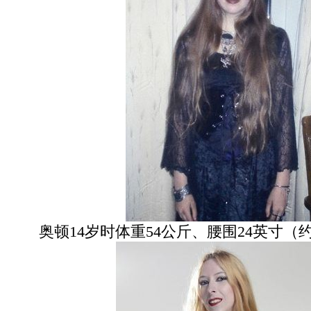
奥顿14岁时体重54公斤、腰围24英寸（