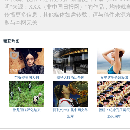
明“来源：XXX（非中国日报网）”的作品，均转载
传播更多信息，其他媒体如需转载，请与稿件来源
题与本网无关。
精彩热图
范爷登英国大刊
揭秘大牌酒店帝国
女星逆生长超极限
卧龙熊猫野化结束
阿扎伦卡加冕中网女单
福建：纪念孔子诞辰
冠军
2563周年