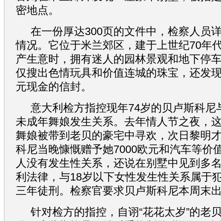
密地点。
在一份厚达300页的文件中，检察人员
情况。它位于米兰郊区，建于上世纪70年
产生意时，拥有迷人的园林景观和地下停
仅搜出色情玩具和价值连城的珠宝，还发
元现金的信封。
意大利检方指控现年74岁的贝卢斯科尼与
未成年舞娘发生关系。去年情人节之夜，
舞娘被带到老贝的豪宅中寻欢，次日黎明
科尼当晚慷慨赠予她7000欧元和汽车等价
人没有发生性关系，还说在别墅中见到多
利法律，与18岁以下女性发生性关系属于
三年徒刑。检察官要求贝卢斯科尼本周末
针对检方的指控，自诩“花花太岁”的老贝