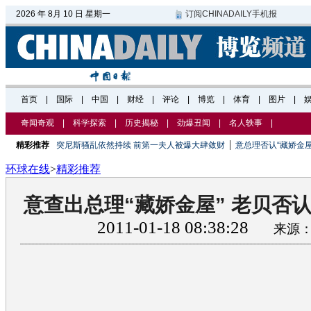
奇闻奇观
|
科学探索
|
历史揭秘
|
劲爆丑闻
|
名人轶事
|
|
精彩推荐
突尼斯骚乱依然持续 前第一夫人被爆大肆敛财
意总理否认“藏娇金屋
环球在线
>
精彩推荐
意查出总理“藏娇金屋” 老贝否认
2011-01-18 08:38:28
来源