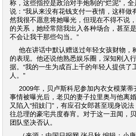
称，这些指控是政治对手炮制的“烂泥”，
说：“我从来没有花钱支付一夜情，这样做
然我很不愿意将她曝光，但现在不得不说
的关系，她经常陪我出入各种场合，甚至
不会让我干那些勾当。”
他在讲话中默认赠送过年轻女孩财物，
的表现。他还说他熟悉娱乐圈，深知刚入
据。“我的一生为成百上千的年轻人提供了
人。”
2009年，贝卢斯科尼参加内衣女模莱蒂
事情被曝光后，老贝的妻子拉里奥与他离
又陷入“招妓门”，有应召女郎甚至现身说
往总理的豪宅共度春宵。对于这一丑闻，
团队坚决否认。
（来源：中国日报网 张品秋 编辑：小