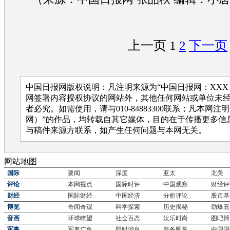
上一页
1
2
下一页
中国日报网版权说明：凡注明来源为“中国日报网：XXX
网签署内容授权协议的网站外，其他任何网站或单位未
者必究。如需使用，请与010-84883300联系；凡本网注
网）”的作品，均转载自其它媒体，目的在于传播更多信
与稿件来源方联系，如产生任何问题与本网无关。
网站地图
国际
要闻
深度
亚太
北美
评论
本网视点
国际时评
中国观察
财经评
财经
国际财经
中国经济
分析评论
股市基
博览
奇闻奇观
科学探索
历史揭秘
劲爆丑
音画
环球瞭望
社会百态
娱乐时尚
图吧博
军事
军事广角
即时消息
装备图集
中国国