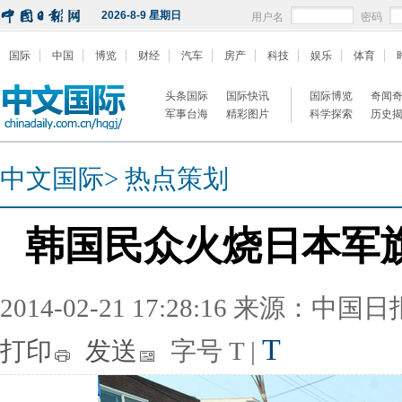
2026-8-9 星期日
用户名
密码
国际
中国
博览
财经
汽车
房产
科技
娱乐
体育
头条国际
国际快讯
国际博览
奇闻
军事台海
精彩图片
科学探索
历史
中文国际
>
热点策划
韩国民众火烧日本军旗
2014-02-21 17:28:16 来源：中国
T
打印
发送
字号
T
|