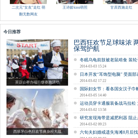
二次元“女友”走红 萌
王诗龄kimi萌照
甘蔗西施走红
翻无数网友
今日推荐
巴西狂欢节足球味浓 
保驾护航
冬眠乌龟前肢被老鼠啃食 装
2014-03-03 15:24
日本开发“耳饰型电脑” 受面
2014-03-02 17:22
英议会举办端煎饼赛跑活动
国际妇女节：看各国女汉子巾
2014-03-05 14:40
运动员穿卡通服装备战马拉松
2014-03-02 13:58
研究发现海带是减肥利器 阻止
2014-03-02 09:23
西班牙白色狂欢节爽身粉大战
六旬夫妇婚戒遗失海滩8月后