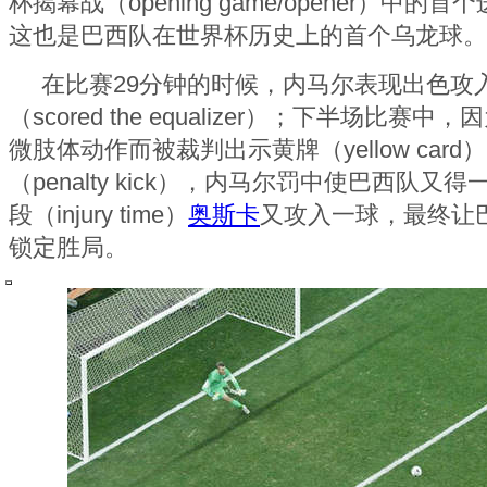
杯揭幕战（opening game/opener）中
这也是巴西队在世界杯历史上的首个乌龙球。
在比赛29分钟的时候，内马尔表现出色攻
（scored the equalizer）；下半场比
微肢体动作而被裁判出示黄牌（yellow car
（penalty kick），内马尔罚中使巴西队
段（injury time）
奥斯卡
又攻入一球，最终让
锁定胜局。