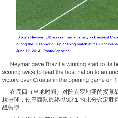
Brazil's Neymar (10) scores from a penalty kick against Croat
during the 2014 World Cup opening match at the Corinthians
June 12, 2014. [Photo/Agencies]
Neymar gave Brazil a winning start to its
scoring twice to lead the host nation to an un
victory over Croatia in the opening game on 
在周四（当地时间）对阵克罗地亚的揭幕
粒进球，使巴西队最终以3比1 的比分锁定胜
战告捷。