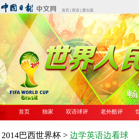
首页
|
双语
|
爱出国
首页
独家
双语球评
老外酷评
2014巴西世界杯 >
边学英语边看球