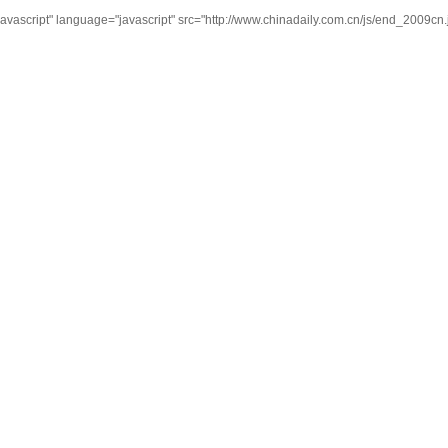
avascript" language="javascript" src="http://www.chinadaily.com.cn/js/end_2009cn.