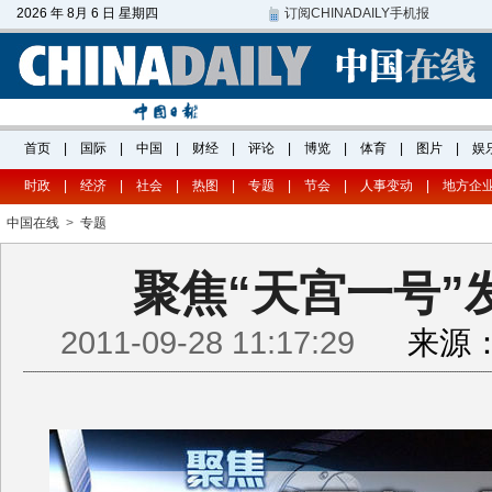
时政
|
经济
|
社会
|
热图
|
专题
|
节会
|
人事变动
|
地方企
中国在线
>
专题
聚焦“天宫一号”
2011-09-28 11:17:29
来源