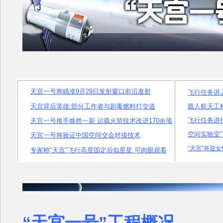
天
宫一号将瞄准9月29日发射窗口前沿发射
飞行任务进
天宫背后英雄:部分工作者与剧毒燃料打交道
载人航天工
飞行任务进
天
宫一号推手焕然一新 运载火箭技术改进170余项
空间实验室
天
宫一号将验证中国空间交会对接技术
“天宫”将迎
专家称"天宫"飞行高度固定后似星星 可肉眼观看
“天宫一号”工程概况