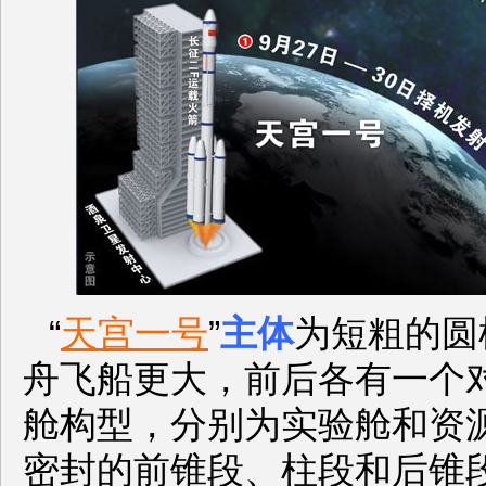
“
天宫一号
”
主体
为短粗的圆
舟飞船更大，前后各有一个
舱构型，分别为实验舱和资
密封的前锥段、柱段和后锥