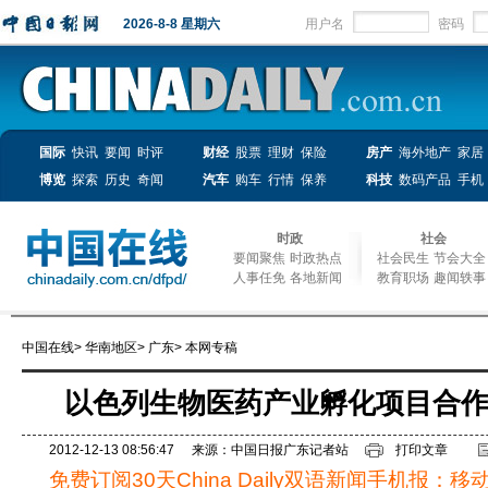
2026-8-8 星期六
用户名
密码
国际
快讯
要闻
时评
财经
股票
理财
保险
房产
海外地产
家居
博览
探索
历史
奇闻
汽车
购车
行情
保养
科技
数码产品
手机
时政
社会
要闻聚焦
时政热点
社会民生
节会大全
人事任免
各地新闻
教育职场
趣闻轶事
中国在线
>
华南地区
>
广东
>
本网专稿
以色列生物医药产业孵化项目合
2012-12-13 08:56:47
来源：中国日报广东记者站
打印文章
免费订阅30天China Daily双语新闻手机报：