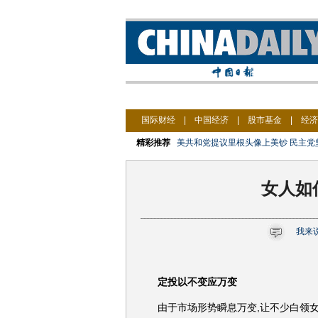
国际财经
|
中国经济
|
股市基金
|
经济
精彩推荐
美共和党提议里根头像上美钞 民主党
女人如
我来
定投以不变应万变
由于市场形势瞬息万变,让不少白领