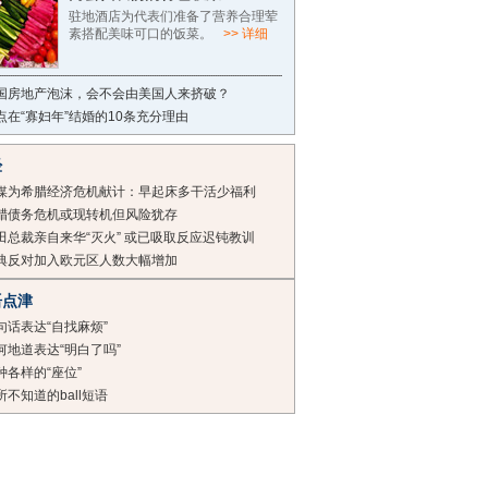
驻地酒店为代表们准备了营养合理荤
素搭配美味可口的饭菜。
>> 详细
国房地产泡沫，会不会由美国人来挤破？
点在“寡妇年”结婚的10条充分理由
经
媒为希腊经济危机献计：早起床多干活少福利
腊债务危机或现转机但风险犹存
田总裁亲自来华“灭火” 或已吸取反应迟钝教训
典反对加入欧元区人数大幅增加
语点津
句话表达“自找麻烦”
何地道表达“明白了吗”
种各样的“座位”
所不知道的ball短语