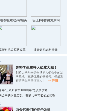
央视春晚爆笑穿帮镜头
T台上摔倒的尴尬瞬间
莫斯科抗议军队改革
波音客机燃料泄漏
客
剑桥学生主持人如此大胆！
剑桥大学向来是全世界人们心中的治
学圣地，充满优雅的书卷气。但最近
有俩学生举动很雷人！
>> 详细
今年“三八妇女节100周年”之说的质疑
两会中的明星委员：有的比中常委们还忙啊
坛
两会代表们的特色饭菜