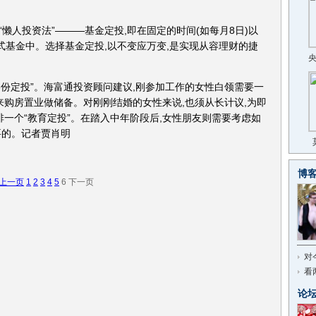
懒人投资法”———基金定投,即在固定的时间(如每月8日)以
放式基金中。选择基金定投,以不变应万变,是实现从容理财的捷
3份定投”。海富通投资顾问建议,刚参加工作的女性白领需要一
未来购房置业做储备。对刚刚结婚的女性来说,也须从长计议,为即
排一个“教育定投”。在踏入中年阶段后,女性朋友则需要考虑如
要的。记者贾肖明
博
上一页
1
2
3
4
5
6
下一页
对
看
论