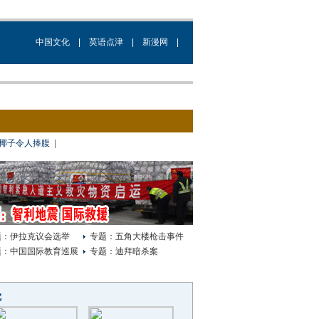
中国文化
|
英语点津
|
新漫网
|
椰子令人捧腹
|
题：伊拉克议会选举
专题：五角大楼枪击事件
题：中国国际教育巡展
专题：迪拜暗杀案
觉