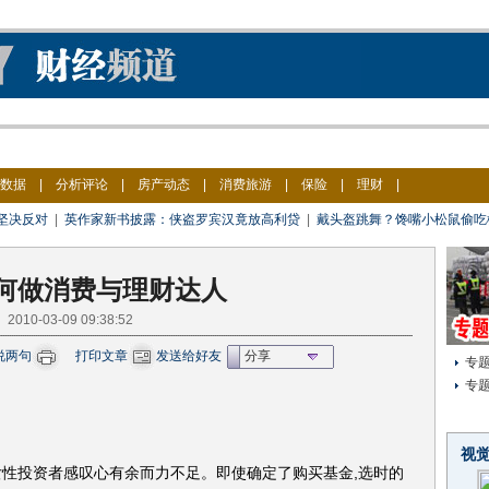
数据
|
分析评论
|
房产动态
|
消费旅游
|
保险
|
理财
|
坚决反对
|
英作家新书披露：侠盗罗宾汉竟放高利贷
|
戴头盔跳舞？馋嘴小松鼠偷吃
何做消费与理财达人
2010-03-09 09:38:52
说两句
打印文章
发送给好友
分享
专
专
视
女性投资者感叹心有余而力不足。即使确定了购买基金,选时的