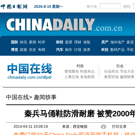
2026-8-10 星期一
用户名
密码
国际
快讯
要闻
时评
财经
股票
理财
保险
房产
海外地产
家居
博览
探索
历史
奇闻
汽车
购车
行情
保养
科技
数码产品
手机
时政
社会
要闻聚焦
时政热点
社会民生
节会大全
人事任免
各地新闻
教育职场
趣闻轶事
中国在线
>
趣闻轶事
秦兵马俑鞋防滑耐磨 被赞200
2014-04-11 10:09:19
来源：西安晚报
打印文章
免费订阅30天China Daily双语新闻手机报：