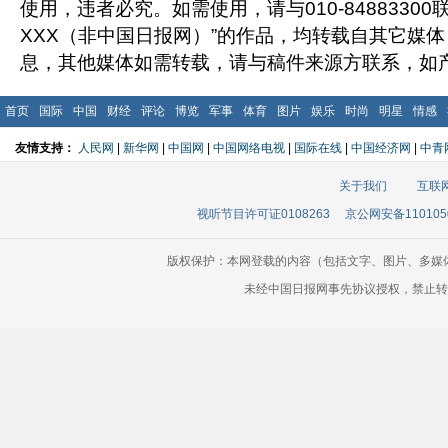
使用，违者必究。如需使用，请与010-8488330
XXX（非中国日报网）”的作品，均转载自其它媒
息，其他媒体如需转载，请与稿件来源方联系，如
首页
国际
中国
财经
评论
博览
军事
体育
图片
娱乐
时尚
明星
情感
友情支持：
人民网
|
新华网
|
中国网
|
中国网络电视
|
国际在线
|
中国经济网
|
中青
关于我们
互联
视听节目许可证0108263
京公网安备110105
版权保护：本网登载的内容（包括文字、图片、多媒
未经中国日报网事先协议授权，禁止转载使用。