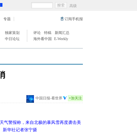
高级
专题
订阅手机报
独家策划
评论
特稿
新闻汇总
中日论坛
海外看中国
E-Weekly
消
中国日报-看世界
+
加关注
布天气警报称，来自北极的暴风雪再度袭击美
。 新华社记者张宁摄