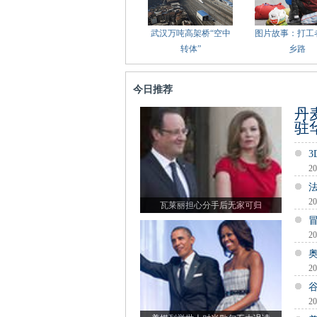
武汉万吨高架桥“空中
图片故事：打工
转体”
乡路
今日推荐
丹
驻
20
20
瓦莱丽担心分手后无家可归
20
20
20