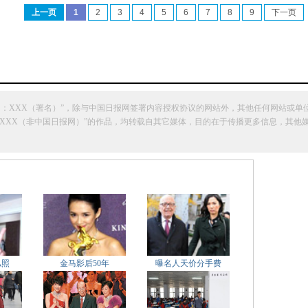
上一页
1
2
3
4
5
6
7
8
9
下一页
网：XXX（署名）”，除与中国日报网签署内容授权协议的网站外，其他任何网站或单
明“来源：XXX（非中国日报网）”的作品，均转载自其它媒体，目的在于传播更多信息，
私照
金马影后50年
曝名人天价分手费