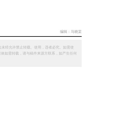
编辑：马晓棠
位未经允许禁止转载、使用，违者必究。如需使
其他媒体如需转载，请与稿件来源方联系，如产生任何