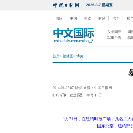
2026-8-7 星期五
国际
中国
博览
财经
汽车
房
头条国际
国
军事台海
精
首页
>
轮播图
>
博览
2014-01-22 07:18:43 来源：中国日报网
T
打印
发送
字号
T
|
1月21日，在纽约时报广场，几名工
国东北部，纽约部分