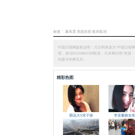
标签：
暴风雪
美国东部
航班取消
中国日报网版权说明：凡注明来源为“中国日报
用，请与010-84883300联系；凡本网注
问题与本网无关。
精彩热图
图说大S求子路
李亚鹏新欢