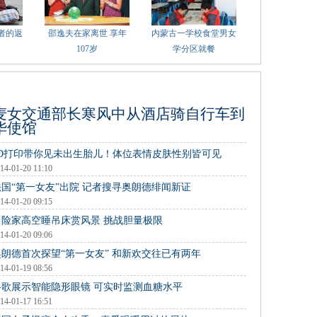
者的返
邵逸夫在家离世 享年
内蒙古一学校食堂男女
107岁
学分区就餐
麦女交通部长寒风中从酒店骑自行车到
华使馆
3D打印带你见未出生胎儿！体位表情皮肤性别皆可见
14-01-20 11:10
法国“第一女友”出院 记者搜寻奥朗德绯闻新证
14-01-20 09:15
冒险家高空睡吊床赏风景 挑战胆量极限
14-01-20 09:06
奥朗德首次探望“第一女友” 和新欢交往已有两年
14-01-19 08:56
谷歌展示智能隐形眼镜 可实时监测血糖水平
14-01-17 16:51