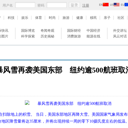
用户名
密码
注册
EN
US
EU
产
科技
娱乐
体育
时尚
旅游
健康
移民
亲子
社区
际快讯
国际博览
奇闻奇观
国际财经
中国经济
外交讲坛
彩图片
科学探索
历史揭秘
消费旅游
能源在线
风云对话
暴风雪再袭美国东部 纽约逾500航班取
人在扫除地上的积雪。 当日，美国东部地区再降大雪。美国国家气象局发
地区降雪量将达35厘米，并将出现持续一周的零下10摄氏度左右的低温