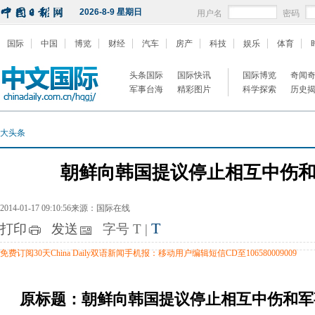
2026-8-9 星期日
用户名
密码
国际
中国
博览
财经
汽车
房产
科技
娱乐
体育
头条国际
国际快讯
国际博览
奇闻
军事台海
精彩图片
科学探索
历史
大头条
朝鲜向韩国提议停止相互中伤
2014-01-17 09:10:56来源：国际在线
T
打印
发送
字号
T
|
免费订阅30天China Daily双语新闻手机报：移动用户编辑短信CD至106580009009
原标题：朝鲜向韩国提议停止相互中伤和军