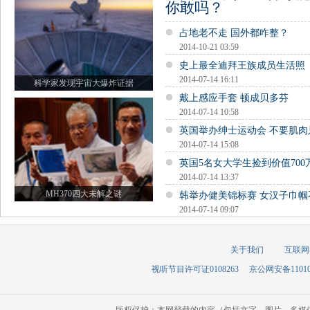
你敢吗？
占地老不走 国外都咋整？
2014-10-21 03:59
史上最全迪拜王族成员生活照
2014-07-14 16:11
科学家发现宇宙大爆炸证据
戴上感应手套 顿成贝多芬
2014-07-14 10:58
英国举办绅士运动会 不要肌肉
2014-07-14 15:08
英国5名女大学生捡到价值700
2014-07-14 13:37
MH370四大未解之谜
韩举办健美锦标赛 女汉子巾
2014-07-14 09:07
关于我们
互联网
视听节目许可证0108263
京公网安备110105