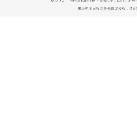
版权保护：本网登载的内容（包括文字、图片、多媒
未经中国日报网事先协议授权，禁止转载使用。