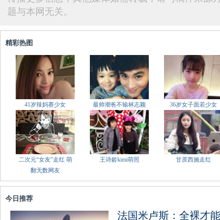
题与本网无关。
精彩热图
41岁辣妈赛少女
最帅潮爸不输林志颖
36岁女子面若少女
二次元“女友”走红 萌
王诗龄kimi萌照
甘蔗西施走红
翻无数网友
今日推荐
法国米卢斯：全裸才