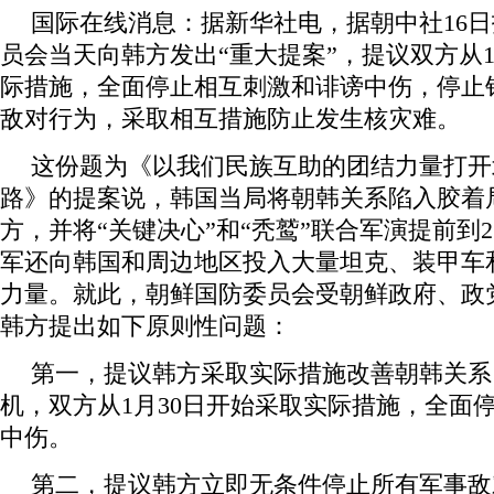
国际在线消息：据新华社电，据朝中社16
员会当天向韩方发出“重大提案”，提议双方从1
际措施，全面停止相互刺激和诽谤中伤，停止
敌对行为，采取相互措施防止发生核灾难。
这份题为《以我们民族互助的团结力量打开
路》的提案说，韩国当局将朝韩关系陷入胶着
方，并将“关键决心”和“秃鹫”联合军演提前到
军还向韩国和周边地区投入大量坦克、装甲车
力量。就此，朝鲜国防委员会受朝鲜政府、政
韩方提出如下原则性问题：
第一，提议韩方采取实际措施改善朝韩关系
机，双方从1月30日开始采取实际措施，全面
中伤。
第二，提议韩方立即无条件停止所有军事敌