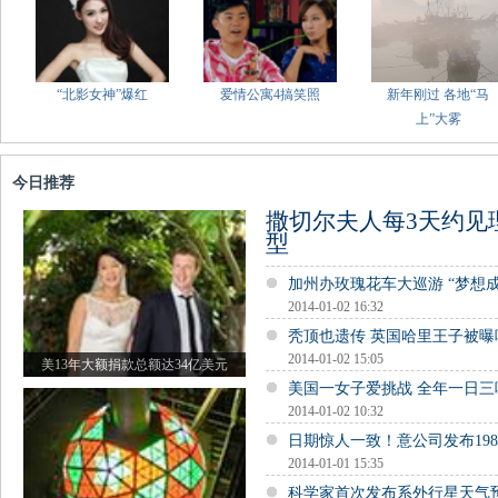
“北影女神”爆红
爱情公寓4搞笑照
新年刚过 各地“马
上”大雾
今日推荐
撒切尔夫人每3天约见
型
加州办玫瑰花车大巡游 “梦想
2014-01-02 16:32
秃顶也遗传 英国哈里王子被曝
2014-01-02 15:05
美13年大额捐款总额达34亿美元
美国一女子爱挑战 全年一日三
2014-01-02 10:32
日期惊人一致！意公司发布19
2014-01-01 15:35
科学家首次发布系外行星天气