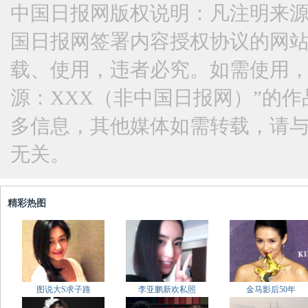
中国日报网版权说明：凡注明来源
国日报网签署内容授权协议的网
载、使用，违者必究。如需使用，请与
源：XXX（非中国日报网）”的
多信息，其他媒体如需转载，请
无关。
精彩热图
图说大S求子路
李亚鹏新欢私照
金马影后50年