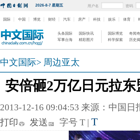
2026-8-7 星期五
用户名
密码
国际
中国
博览
财经
汽车
房产
科技
娱乐
体育
头条国际
国际快讯
国际博览
奇闻
军事台海
精彩图片
科学探索
历史
中文国际
>
周边亚太
安倍砸2万亿日元拉东
2013-12-16 09:04:53 来源：中国
T
打印
发送
字号
T
|