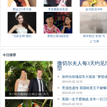
图说大S求子路
李亚鹏新欢私照
金马影后50年
“北影女神”爆红
爱情公寓4搞笑照
新年刚过 各地“马
上”大雾
今日推荐
撒切尔夫人每3天约见
型
加州办玫瑰花车大巡游 “梦想
2014-01-02 16:32
秃顶也遗传 英国哈里王子被曝
2014-01-02 15:05
美13年大额捐款总额达34亿美元
美国一女子爱挑战 全年一日三
2014-01-02 10:32