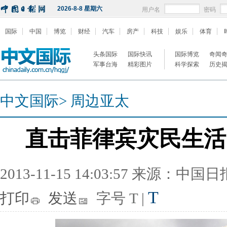
2026-8-8 星期六
用户名
密码
国际
中国
博览
财经
汽车
房产
科技
娱乐
体育
头条国际
国际快讯
国际博览
奇闻
军事台海
精彩图片
科学探索
历史
中文国际
>
周边亚太
直击菲律宾灾民生活
2013-11-15 14:03:57 来源：中国
T
打印
发送
字号
T
|