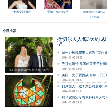
“北影女神”爆红
爱情公寓4搞笑照
新年刚过 各地“马
上”大雾
今日推荐
撒切尔夫人每3天约见
型
加州办玫瑰花车大巡游 “梦想
2014-01-02 16:32
秃顶也遗传 英国哈里王子被曝
2014-01-02 15:05
美13年大额捐款总额达34亿美元
美国一女子爱挑战 全年一日三
2014-01-02 10:32
日期惊人一致！意公司发布19
2014-01-01 15:35
科学家首次发布系外行星天气
2014-01-01 13:26