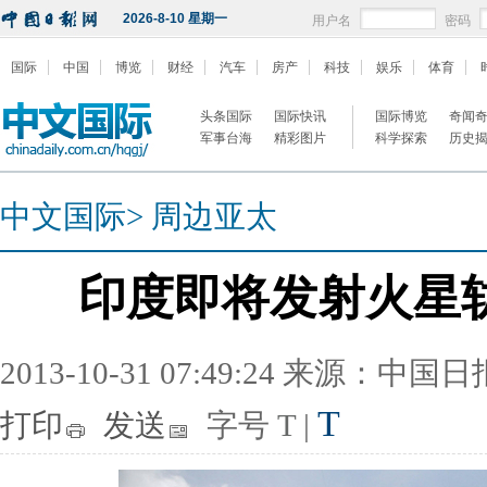
2026-8-10 星期一
用户名
密码
国际
中国
博览
财经
汽车
房产
科技
娱乐
体育
头条国际
国际快讯
国际博览
奇闻
军事台海
精彩图片
科学探索
历史
中文国际
>
周边亚太
印度即将发射火星
2013-10-31 07:49:24 来源：中国
T
打印
发送
字号
T
|