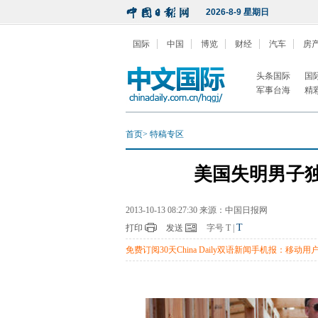
2026-8-9 星期日
国际
中国
博览
财经
汽车
房
头条国际
国
军事台海
精
首页
>
特稿专区
美国失明男子独
2013-10-13 08:27:30 来源：中国日报网
T
打印
发送
字号
T
|
免费订阅30天China Daily双语新闻手机报：移动用户编