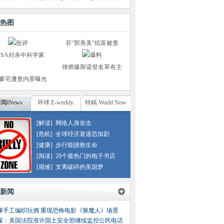
热图
菲“郭美美”炫富被查
ASA封杀中科学家
律师爆斯诺登名草有主
S豪宅遭查内景曝光
闻iNews
环球 E-weekly
特稿 World Now
[解读]
网络人身攻击
[危机]
全球经济衰退恐加剧
[健康]
步行能拯救生命
[阅读]
20个最热门的电子书店
[艰难]
支离破碎的美国梦
新闻
悚手工编织玩偶 重现恐怖电影《驱魔人》场景
媒：美国法院准许国土安全部继续监控公民电话