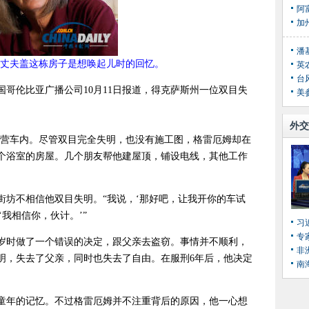
阿
加
丈夫盖这栋房子是想唤起儿时的回忆。
英
台
哥伦比亚广播公司10月11日报道，得克萨斯州一位双目失
外交
露营车内。尽管双目完全失明，也没有施工图，格雷厄姆却在
个浴室的房屋。几个朋友帮他建屋顶，铺设电线，其他工作
街坊不相信他双目失明。“我说，‘那好吧，让我开你的车试
‘我相信你，伙计。’”
习
专
8岁时做了一个错误的决定，跟父亲去盗窃。事情并不顺利，
非
明，失去了父亲，同时也失去了自由。在服刑6年后，他决定
南
童年的记忆。不过格雷厄姆并不注重背后的原因，他一心想