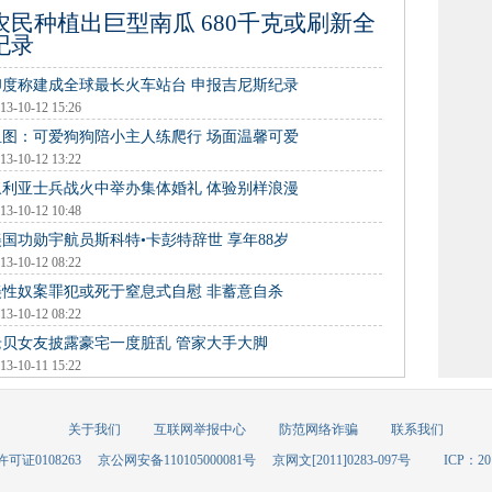
农民种植出巨型南瓜 680千克或刷新全
纪录
印度称建成全球最长火车站台 申报吉尼斯纪录
13-10-12 15:26
组图：可爱狗狗陪小主人练爬行 场面温馨可爱
13-10-12 13:22
叙利亚士兵战火中举办集体婚礼 体验别样浪漫
13-10-12 10:48
美国功勋宇航员斯科特•卡彭特辞世 享年88岁
13-10-12 08:22
美性奴案罪犯或死于窒息式自慰 非蓄意自杀
13-10-12 08:22
老贝女友披露豪宅一度脏乱 管家大手大脚
13-10-11 15:22
关于我们
互联网举报中心
防范网络诈骗
联系我们
可证0108263
京公网安备110105000081号
京网文[2011]0283-097号
ICP：20