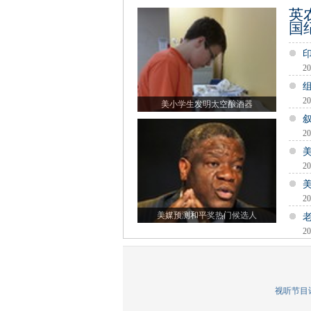
英
国
20
20
美小学生发明太空酿酒器
20
20
20
美媒预测和平奖热门候选人
20
视听节目许