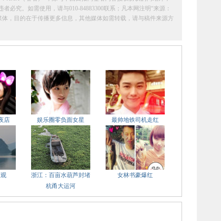
究。如需使用，请与010-84883300联系；凡本网注明“来源：
它媒体，目的在于传播更多信息，其他媒体如需转载，请与稿件来源方
夜店
娱乐圈零负面女星
最帅地铁司机走红
奇观
浙江：百亩水葫芦封堵
女林书豪爆红
杭甬大运河