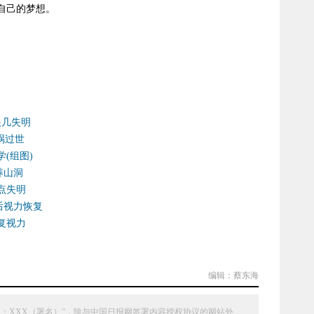
自己的梦想。
）
眼几失明
祸过世
(组图)
养山洞
点失明
后视力恢复
复视力
编辑：蔡东海
：XXX（署名）”，除与中国日报网签署内容授权协议的网站外，