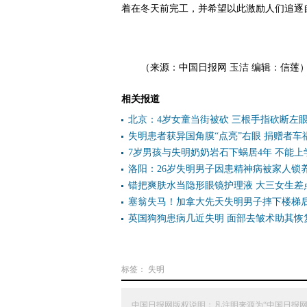
着在冬天前完工，并希望以此激励人们追逐
（来源：中国日报网 玉洁 编辑：信莲
相关报道
北京：4岁女童当街被砍 三根手指砍断左
失明患者获异国角膜“点亮”右眼 捐赠者车
7岁男孩与失明奶奶岩石下蜗居4年 不能上学
洛阳：26岁失明男子因患精神病被家人锁
错把爽肤水当隐形眼镜护理液 大三女生差
塞翁失马！加拿大先天失明男子摔下楼梯
英国狗狗患病几近失明 面部去皱术助其恢
标签：
失明
中国日报网版权说明：凡注明来源为“中国日报网