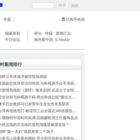
高级
专题
订阅手机报
独家策划
评论
特稿
新闻汇总
中日论坛
海外看中国
E-Weekly
小时新闻排行
朝鲜公布张成泽被抓现场画面
美国副总统拜登访问韩国 与朴槿惠手拉手亲密交谈
印度情色电影《爱经》唯美剧照 花花公子女郎出演
普京访韩与朴槿惠干杯 两位单身总统“擦出火花”（组图）
澳半百女教师与15岁男学生发生性关系获罪
台湾再现艳照门 赖滢羽三点全露近500张裸照外泄
引领独特中国时尚风潮 彭丽媛欧洲之行服饰盘点
为何法国的非法移民冒死闯隧道偷渡英国？
朝鲜“第一夫妇”或迎来第二个孩子
公务员上班看黄色网站 意大利市长怒令关闭办公室网络