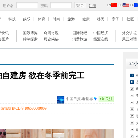
用户名
密码
注册
EN
US
EU
产
科技
娱乐
体育
时尚
旅游
健康
移民
亲子
社区
际快讯
国际博览
奇闻奇观
国际财经
中国经济
外交讲坛
彩图片
科学探索
历史揭秘
消费旅游
能源在线
风云对话
24
自建房 欲在冬季前完工
中国日报-看世界
+
加关注
辑短信CD至106580009009