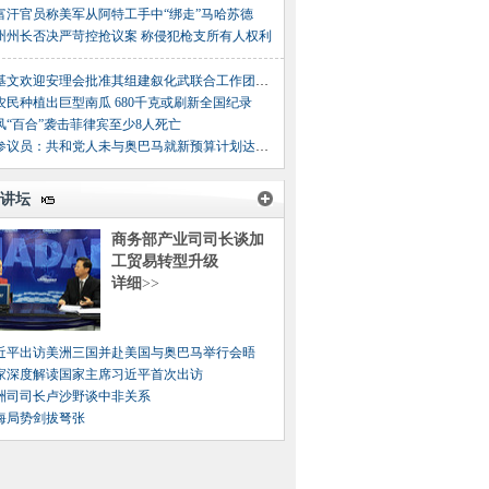
富汗官员称美军从阿特工手中“绑走”马哈苏德
州州长否决严苛控抢议案 称侵犯枪支所有人权利
潘基文欢迎安理会批准其组建叙化武联合工作团建议
农民种植出巨型南瓜 680千克或刷新全国纪录
风“百合”袭击菲律宾至少8人死亡
美参议员：共和党人未与奥巴马就新预算计划达成共识
讲坛
商务部产业司司长谈加
工贸易转型升级
详细
>>
近平出访美洲三国并赴美国与奥巴马举行会晤
家深度解读国家主席习近平首次出访
洲司司长卢沙野谈中非关系
海局势剑拔弩张