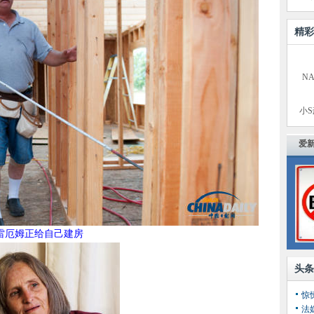
精彩
N
小
爱新
雷厄姆正给自己建房
头条
惊
法