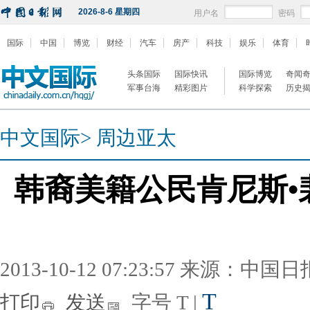
2026-8-6 星期四
用户名
密码
国际
中国
博览
财经
汽车
房产
科技
娱乐
体育
头条国际
国际快讯
国际博览
奇闻
军事台海
精彩图片
科学探索
历史
中文国际
>
周边亚太
韩裔美籍公民肯尼斯•
2013-10-12 07:23:57 来源：中国
T
打印
发送
字号
T
|