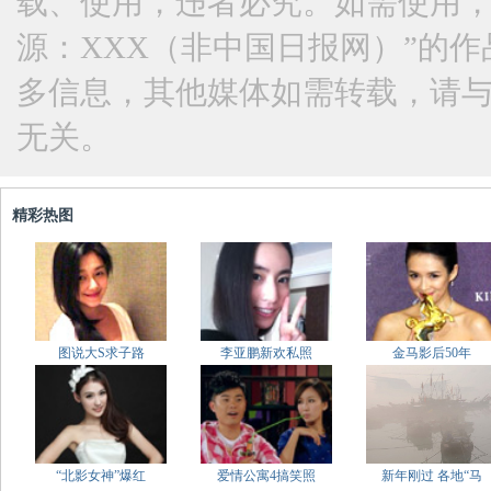
载、使用，违者必究。如需使用，请与
源：XXX（非中国日报网）”的
多信息，其他媒体如需转载，请
无关。
精彩热图
图说大S求子路
李亚鹏新欢私照
金马影后50年
“北影女神”爆红
爱情公寓4搞笑照
新年刚过 各地“马