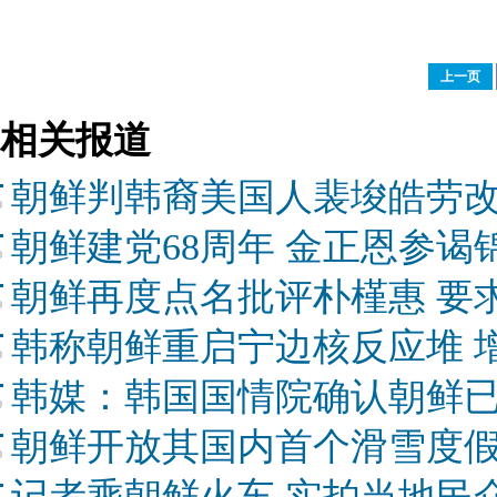
上一页
相关报道
朝鲜判韩裔美国人裴埈皓劳改
朝鲜建党68周年 金正恩参
朝鲜再度点名批评朴槿惠 要
韩称朝鲜重启宁边核反应堆 
韩媒：韩国国情院确认朝鲜
朝鲜开放其国内首个滑雪度
记者乘朝鲜火车 实拍当地民