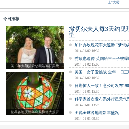
上”大雾
今日推荐
撒切尔夫人每3天约见
型
加州办玫瑰花车大巡游 “梦想
2014-01-02 16:32
秃顶也遗传 英国哈里王子被曝
2014-01-02 15:05
美13年大额捐款总额达34亿美元
美国一女子爱挑战 全年一日三
2014-01-02 10:32
日期惊人一致！意公司发布19
2014-01-01 15:35
科学家首次发布系外行星天气
2014-01-01 13:26
世界各地庆新年奇风异俗大搜罗
图说全球各地迎新年盛况
2014-01-01 09:39