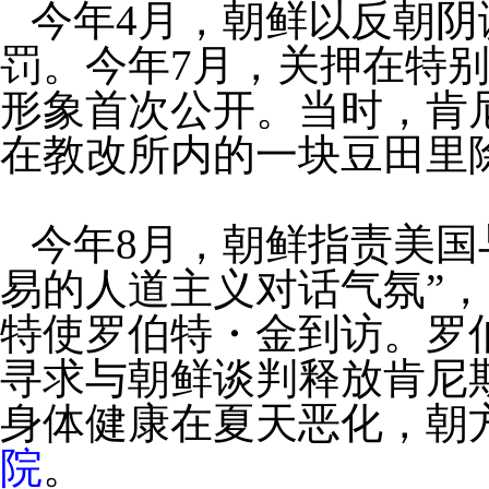
今年4月，朝鲜以反朝阴
罚。今年7月，关押在特别
形象首次公开。当时，肯
在教改所内的一块豆田里
今年8月，朝鲜指责美国
易的人道主义对话气氛”
特使罗伯特・金到访。罗
寻求与朝鲜谈判释放肯尼斯
身体健康在夏天恶化，朝
院
。