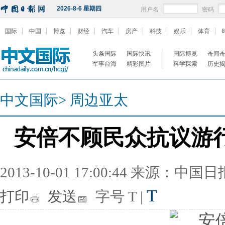
2026-8-6 星期四
用户名
密码
国际
中国
博览
财经
汽车
房产
科技
娱乐
体育
头条国际
国际快讯
国际博览
奇闻
军事台海
精彩图片
科学探索
历史
中文国际
>
周边亚太
安倍不顾民众抗议游
2013-10-01 17:00:44 来源：中国
T
打印
发送
字号
T
|