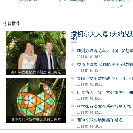
“北影女神”爆红
爱情公寓4搞笑照
新年刚过 各地“马
上”大雾
今日推荐
撒切尔夫人每3天约见
型
加州办玫瑰花车大巡游 “梦想
2014-01-02 16:32
秃顶也遗传 英国哈里王子被曝
2014-01-02 15:05
美13年大额捐款总额达34亿美元
美国一女子爱挑战 全年一日三
2014-01-02 10:32
日期惊人一致！意公司发布19
2014-01-01 15:35
科学家首次发布系外行星天气
2014-01-01 13:26
世界各地庆新年奇风异俗大搜罗
图说全球各地迎新年盛况
2014-01-01 09:39