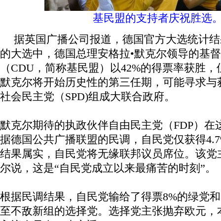
基民盟的支持者庆祝胜选
据英国广播公司报道，德国官方大选统计结果
的大选中，德国总理安格拉•默克尔领导的基
（CDU，简称基民盟）以42%的得票率获胜
默克尔将开始历史性的第三任期，可能寻求与获
社会民主党（SPD)组成大联合政府。
默克尔期待的执政伙伴自由民主党（FDP）在
据德国公共广播联盟的民调，自民党仅获得4.
结果属实，自民党将无缘联邦议员席位。该党
尔说，这是“自民党成立以来最痛苦的时刻”。
根据民调结果，自民党输给了得票8%的绿党和8
至不敌新组的选择党。选择党主张抛弃欧元，本