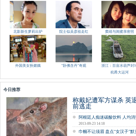
北影新生萝莉出炉
院士似吴彦祖走红
窦靖与闺蜜亲密照
外国美女扮嫦娥
“卧佛含丹”奇观
浙江：百亩水葫芦封
杭甬大运河
今日推荐
称戴妃遭军方谋杀 英
前逃走
阿根廷人痴迷碳酸饮料 人均
2013-09-23 14:18
巾帼不让须眉 盘点“女汉子”