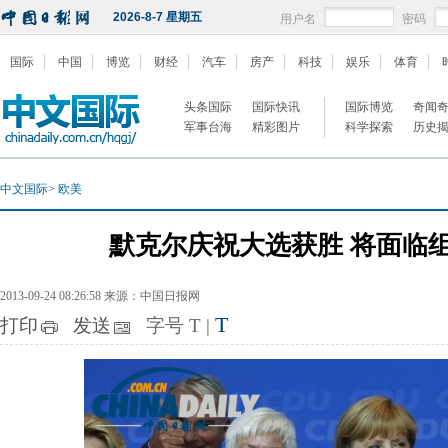
2026-8-7 星期五
用户名
密码
国际
中国
博览
财经
汽车
房产
科技
娱乐
体育
头条国际
国际快讯
国际博览
奇闻
军事台海
精彩图片
科学探索
历史
中文国际
>
欧美
默克尔庆祝大选获胜 将面临
2013-09-24 08:26:58 来源：中国日报网
T
打印
发送
字号
T
|