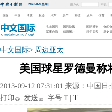
2026-8-9 星期日
用户名
密码
国际
中国
博览
财经
汽车
房产
科技
娱乐
体育
头条国际
国际快讯
国际博览
奇闻
军事台海
精彩图片
科学探索
历史
中文国际
>
周边亚太
美国球星罗德曼称
2013-09-12 07:31:01 来源：中国
T
打印
发送
字号
T
|