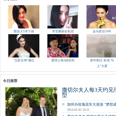
图说大S求子路
李亚鹏新欢私照
金马影后50年
“北影女神”爆红
爱情公寓4搞笑照
新年刚过 各地“马
上”大雾
今日推荐
撒切尔夫人每3天约见
型
加州办玫瑰花车大巡游 “梦想
2014-01-02 16:32