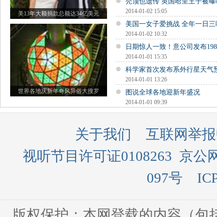
秃顶也遗传 英国哈里王子被曝
2014-01-02 15:05
美13年大额捐款总额达34亿美元
美国一女子爱挑战 全年一日三
2014-01-02 10:32
日期惊人一致！意公司发布19
2014-01-01 15:35
科学家首次发布系外行星天气
2014-01-01 13:26
世界各地庆新年奇风异俗大搜罗
图说全球各地迎新年盛况
2014-01-01 09:39
关于我们
互联网举报
视听节目许可证0108263
京公网
097号
IC
版权保护：本网登载的内容（包