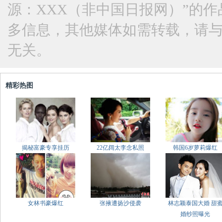
源：XXX（非中国日报网）”的
多信息，其他媒体如需转载，请
无关。
精彩热图
揭秘富豪专享挂历
22亿阔太李念私照
韩国6岁萝莉爆红
女林书豪爆红
张掖遭扬沙侵袭
林志颖泰国大婚 甜
婚纱照曝光