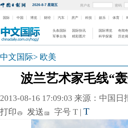
2026-8-7 星期五
用户名
密码
国际
中国
博览
财经
汽车
房产
科技
娱乐
体育
头条国际
国际快讯
国际博览
奇闻
军事台海
精彩图片
科学探索
历史
中文国际
>
欧美
波兰艺术家毛线“轰
2013-08-16 17:09:03 来源：中国
T
打印
发送
字号
T
|