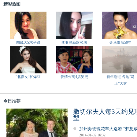
精彩热图
图说大S求子路
李亚鹏新欢私照
金马影后50年
“北影女神”爆红
爱情公寓4搞笑照
新年刚过 各地“马
上”大雾
今日推荐
撒切尔夫人每3天约见
型
加州办玫瑰花车大巡游 “梦想
2014-01-02 16:32