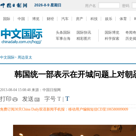
2026-8-9 星期日
用户名
密码
国际
中国
博览
财经
汽车
房产
科技
娱乐
体育
头条国际
国际快讯
国际博览
奇闻
军事台海
精彩图片
科学探索
历史
中文国际
>
周边亚太
韩国统一部表示在开城问题上对朝
2013-08-04 15:08:48 来源：中国日报网
T
打印
发送
字号
T
|
免费订阅30天China Daily双语新闻手机报：移动用户编辑短信CD至106580009009