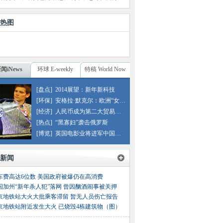
热图
闻iNews
环球 E-weekly
特稿 World Now
[盘点]
2014展望：新年新科技
[环保]
安格拉·默克尔：欧洲“女皇”
[经济]
人民币成为第二大贸易融资货币
[热点]
“黑寡妇”袭击俄罗斯
[博览]
英国电影业将进军中国市场
新闻
车费高达6位数 美国政府被爆仍在高消费
国加州“新年杀人犯”落网 曾因酗酒闹事被关押
京地铁站大火大批乘客滞留 暂无人员伤亡报告
京地铁站附近发生大火 已烧毁4栋建筑物（图）