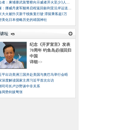
目击者：柬埔寨武装警察向示威者开火至少3人丧生
俄媒：挪威丹麦军舰将启程返回叙利亚沿岸运送化武
京大火被扑灭新干线恢复行驶 滞留乘客超1万
密美化日本侵略历史的靖国神社
讲坛
纪念《开罗宣言》发表
70周年 钓鱼岛必须回归
中国
详细
>>
近平出访美洲三国并赴美国与奥巴马举行会晤
家深度解读国家主席习近平首次出访
洲司司长卢沙野谈中非关系
海局势剑拔弩张