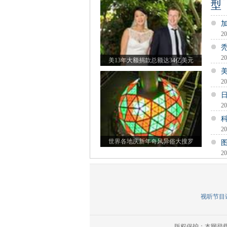
型
20
20
美13年大额捐款总额达34亿美元
20
20
20
世界各地庆新年奇风异俗大搜罗
20
视听节目许
版权保护：本网登