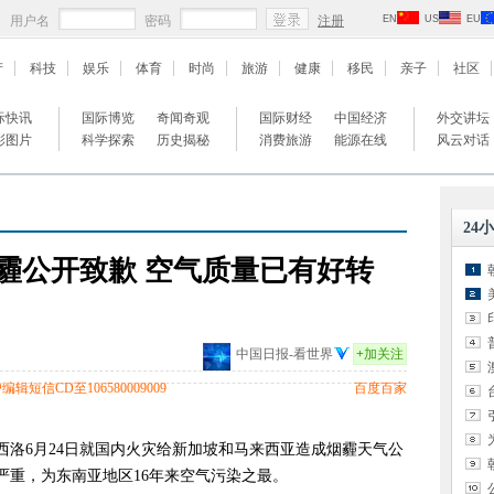
用户名
密码
注册
EN
US
EU
产
科技
娱乐
体育
时尚
旅游
健康
移民
亲子
社区
际快讯
国际博览
奇闻奇观
国际财经
中国经济
外交讲坛
彩图片
科学探索
历史揭秘
消费旅游
能源在线
风云对话
24
霾公开致歉 空气质量已有好转
中国日报-看世界
+
加关注
辑短信CD至106580009009
百度百家
西洛6月24日就国内火灾给新加坡和马来西亚造成烟霾天气公
严重，为东南亚地区16年来空气污染之最。