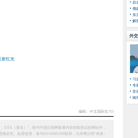
东
解
外交
反射红光
习
专
非
南
编辑：中文国际实习3
：XXX（署名）”，除与中国日报网签署内容授权协议的网站外，
究。如需使用，请与010-84883300联系；凡本网注明“来源：