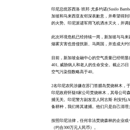
印尼总统苏西洛·班邦·尤多约诺(Susilo Bam
加坡和马来西亚友邻深表歉意，并希望得到理解
的火势。印尼派谴军用飞机洒水灭火，并调拨2
此次环境危机已经持续一周，新加坡与马来西
烟雾灾害也曾侵扰新、马两国，并造成大约9
目前，新加坡金融中心的空气质量已经明显
401, 威胁病人和老人的生命安全。截止2
空气污染指数略高于40。
2名印尼农民涉嫌在苏门答腊岛焚烧林木，
印尼政府怀疑8家公司焚烧林木，其母公司森那美
捕无关。印尼警方副发言人阿古斯·利安托(Agus
备耕种，我们将其逮捕。他们只是自己清理
按照印尼法律，任何非法焚烧森林的企业或个
（约合300万元人民币）。