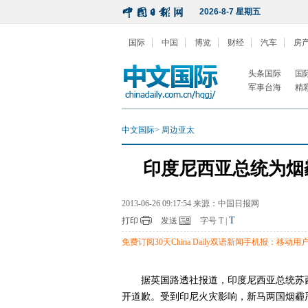
2026-8-7 星期五
国际
中国
博览
财经
汽车
房
头条国际
国
军事台海
精
中文国际
>
周边亚太
印度尼西亚总统为烟
2013-06-26 09:17:54 来源：中国日报网
T
打印
发送
字号
T
|
免费订阅30天China Daily双语新闻手机报：移动用户编
据英国路透社报道，印度尼西亚总统苏
开道歉。受到印尼火灾影响，新马两国烟霾