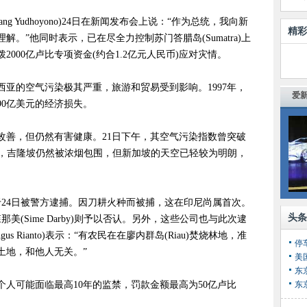
bang Yudhoyono)24日在新闻发布会上说：“作为总统，我向新
精彩
。”他同时表示，已在尽全力控制苏门答腊岛(Sumatra)上
000亿卢比专项资金(约合1.2亿元人民币)应对灾情。
亚的空气污染极其严重，旅游和贸易受到影响。1997年，
爱新
0亿美元的经济损失。
改善，但仍然有害健康。21日下午，其空气污染指数曾突破
5日，吉隆坡仍然被浓烟包围，但新加坡的天空已轻较为明朗，
于24日被警方逮捕。因刀耕火种而被捕，这在印尼尚属首次。
头条
(Sime Darby)则予以否认。另外，这些公司也与此次逮
 Rianto)表示：“有农民在在廖内群岛(Riau)焚烧林地，准
停
土地，和他人无关。”
美
东
人可能面临最高10年的监禁，罚款金额最高为50亿卢比
东