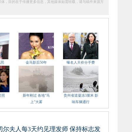
它媒体，目的在于传播更多信息，其他媒体如需转载，请与稿件来源方
私照
金马影后50年
曝名人天价分手费
笑照
新年刚过 各地“马
贵州省道凝冻3厘米 影
上”大雾
响车辆通行
切尔夫人每3天约见理发师 保持标志发