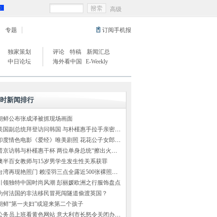
高级
专题
订阅手机报
独家策划
评论
特稿
新闻汇总
中日论坛
海外看中国
E-Weekly
小时新闻排行
朝鲜公布张成泽被抓现场画面
美国副总统拜登访问韩国 与朴槿惠手拉手亲密交谈
印度情色电影《爱经》唯美剧照 花花公子女郎出演
普京访韩与朴槿惠干杯 两位单身总统“擦出火花”（组图）
澳半百女教师与15岁男学生发生性关系获罪
台湾再现艳照门 赖滢羽三点全露近500张裸照外泄
引领独特中国时尚风潮 彭丽媛欧洲之行服饰盘点
为何法国的非法移民冒死闯隧道偷渡英国？
朝鲜“第一夫妇”或迎来第二个孩子
公务员上班看黄色网站 意大利市长怒令关闭办公室网络