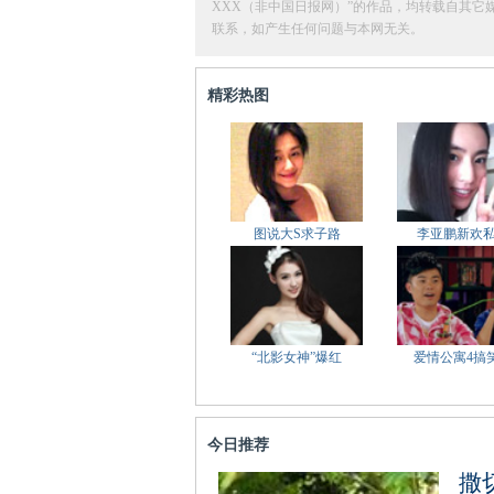
XXX（非中国日报网）”的作品，均转载自其
联系，如产生任何问题与本网无关。
精彩热图
图说大S求子路
李亚鹏新欢
“北影女神”爆红
爱情公寓4搞
今日推荐
撒