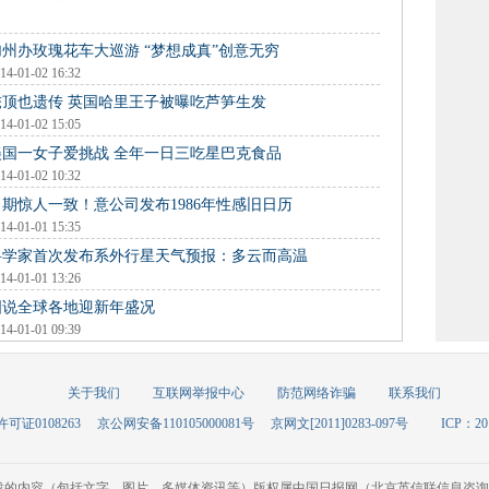
加州办玫瑰花车大巡游 “梦想成真”创意无穷
14-01-02 16:32
秃顶也遗传 英国哈里王子被曝吃芦笋生发
14-01-02 15:05
美国一女子爱挑战 全年一日三吃星巴克食品
14-01-02 10:32
日期惊人一致！意公司发布1986年性感旧日历
14-01-01 15:35
科学家首次发布系外行星天气预报：多云而高温
14-01-01 13:26
图说全球各地迎新年盛况
14-01-01 09:39
关于我们
互联网举报中心
防范网络诈骗
联系我们
可证0108263
京公网安备110105000081号
京网文[2011]0283-097号
ICP：20
载的内容（包括文字、图片、多媒体资讯等）版权属中国日报网（北京英信联信息咨询