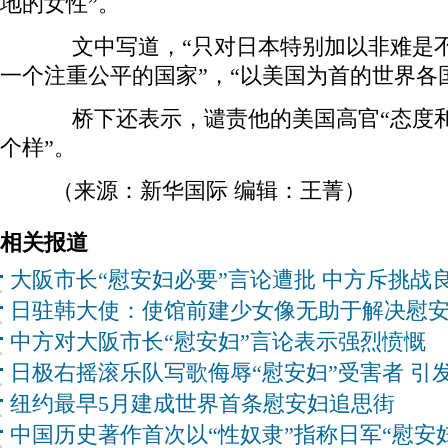
地的女性”。
文中写道，“只对日本特别加以非难是不
一个注重公平的国家”，“以美国为首的世界各
桥下还表示，谴责他的美国高官“态度和
个样”。
（来源：新华国际 编辑：王菁）
相关报道
大阪市长“慰安妇必要”言论遭批 中方斥挑战
日驻韩大使：使馆前建少女像无助于解决慰
中方对大阪市长“慰安妇”言论表示强烈愤慨
日极右摇滚乐队写歌侮辱“慰安妇”受害者 引
纽约最早5月建成世界首条慰安妇追思街
中国历史著作首次以“性奴隶”指称日军“慰安