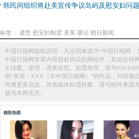
韩民间组织将赴美宣传争议岛屿及慰安妇问
标签：
谴责
慰安妇制度
美英
谬论
朝日新闻
中国日报网版权说明：凡注明来源为“中国日报网：X
中国日报网签署内容授权协议的网站外，其他任何
止转载、使用，违者必究。如需使用，请与010-848
明“来源：XXX（非中国日报网）”的作品，均转载
传播更多信息，其他媒体如需转载，请与稿件来源
题与本网无关。
精彩热图