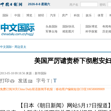
2026-8-8 星期六
用户名
密码
国际
中国
博览
财经
汽车
房产
科技
娱乐
体育
头条国际
国际快讯
国际博览
奇闻
军事台海
精彩图片
科学探索
历史
中文国际
>
周边亚太
美国严厉谴责桥下彻慰安
2013-05-18 09:18:56 来源：新华国际
T
打印
发送
字号
T
|
免费订阅30天China Daily双语新闻手机报：移动用户编辑短信CD至106580009009
【日本《朝日新闻》网站5月17日报道