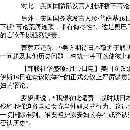
对此，美国国防部发言人批评桥下言论“
另外，美国国务院发言人珍·普萨基16
下彻“言论荒唐透顶，带有侮辱性”。这是奥巴
的言论予以强烈谴责。
普萨基还称：“美方期待日本致力于解决
一问题及其他历史问题，构筑一种可以使彼此
【韩联社华盛顿5月17日电】美国众议
伊斯16日在众议院举行的正式会议上严厉谴责
妇的谬论。
罗伊斯说，“我想在此谴责二战时期日本
残酷地强迫各国妇女充当性奴隶的行为。这违
一切国际准则。谁要袒护慰安妇的存在或否认
否认历史”。