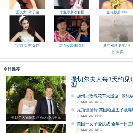
图说大S求子路
李亚鹏新欢私照
金马影后50年
“北影女神”爆红
爱情公寓4搞笑照
新年刚过 各地“马
上”大雾
今日推荐
撒切尔夫人每3天约见
型
加州办玫瑰花车大巡游 “梦想
2014-01-02 16:32
秃顶也遗传 英国哈里王子被曝
2014-01-02 15:05
美13年大额捐款总额达34亿美元
美国一女子爱挑战 全年一日三
2014-01-02 10:32