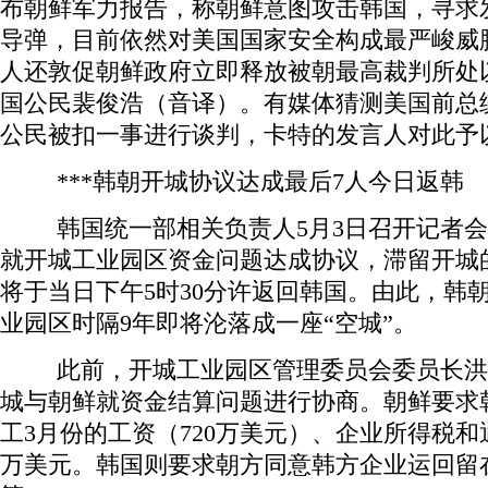
布朝鲜军力报告，称朝鲜意图攻击韩国，寻求
导弹，目前依然对美国国家安全构成最严峻威
人还敦促朝鲜政府立即释放被朝最高裁判所处以
国公民裴俊浩（音译）。有媒体猜测美国前总
公民被扣一事进行谈判，卡特的发言人对此予
***韩朝开城协议达成最后7人今日返韩
韩国统一部相关负责人5月3日召开记者会
就开城工业园区资金问题达成协议，滞留开城
将于当日下午5时30分许返回韩国。由此，韩
业园区时隔9年即将沦落成一座“空城”。
此前，开城工业园区管理委员会委员长洪
城与朝鲜就资金结算问题进行协商。朝鲜要求
工3月份的工资（720万美元）、企业所得税和通
万美元。韩国则要求朝方同意韩方企业运回留