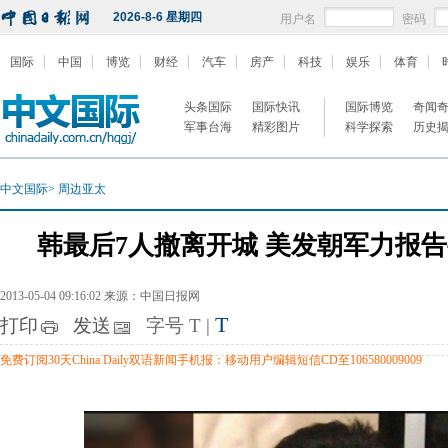
2026-8-6 星期四
用户名
密码
国际
中国
博览
财经
汽车
房产
科技
娱乐
体育
头条国际
国际快讯
国际博览
奇闻
军事台海
精彩图片
科学探索
历史
中文国际
>
周边亚太
韩最后7人撤离开城 美发朝军力报
2013-05-04 09:16:02 来源：中国日报网
T
打印
发送
字号
T
|
免费订阅30天China Daily双语新闻手机报：移动用户编辑短信CD至106580009009