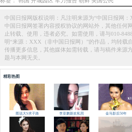
标签：
韩国
开城园区
军力报告
朝鲜
美国公民
中国日报网版权说明：凡注明来源为“中国日报网：X
中国日报网签署内容授权协议的网站外，其他任何
止转载、使用，违者必究。如需使用，请与010-848
明“来源：XXX（非中国日报网）”的作品，均转载
传播更多信息，其他媒体如需转载，请与稿件来源
题与本网无关。
精彩热图
图说大S求子路
李亚鹏新欢私照
金马影后50年