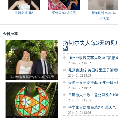
“北影女神”爆红
爱情公寓4搞笑照
新年刚过 各地“马
上”大雾
今日推荐
撒切尔夫人每3天约见
型
加州办玫瑰花车大巡游 “梦想
2014-01-02 16:32
秃顶也遗传 英国哈里王子被曝
2014-01-02 15:05
美13年大额捐款总额达34亿美元
美国一女子爱挑战 全年一日三
2014-01-02 10:32
日期惊人一致！意公司发布19
2014-01-01 15:35
科学家首次发布系外行星天气
2014-01-01 13:26