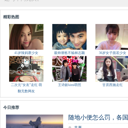
精彩热图
41岁辣妈赛少女
最帅潮爸不输林志颖
36岁女子面若少女
二次元“女友”走红 萌
王诗龄kimi萌照
甘蔗西施走红
翻无数网友
今日推荐
随地小便怎么罚，各
共赢