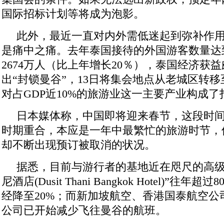
国际招标计划等将成为泡影。
此外，最近一直对内外需低迷起到弥补作
是痛中之痛。去年泰国接待的外国游客数量达
2674万人（比上年增长20％），泰国经济获
出“封锁曼谷”，13日将集会地点从老城区转
对占GDP近10%的旅游业这一主要产业构成了
日本媒体称，中国即将迎来春节，这段时
时期重合，本应是一年中最繁忙的旅游时节，
却不断出现预订被取消的状况。
据悉，目前与游行者的基地近在咫尺的高级
尼酒店(Dusit Thani Bangkok Hotel)”往
经降至20%；而新加坡航空、香港国泰航空公
公司已开始减少飞往曼谷的航班。