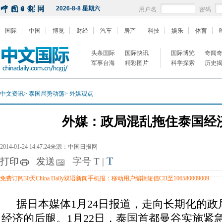
2026-8-8 星期六
用户名
密码
国际
中国
博览
财经
汽车
房产
科技
娱乐
体育
头条国际
国际快讯
国际博览
奇闻
军事台海
精彩图片
科学探索
历史
中文资讯
>
泰国局势动荡
>
外媒观点
外媒：政局混乱拖住泰国经
2014-01-24 14:47:24来源：中国日报网
T
打印
发送
字号
T
|
免费订阅30天China Daily双语新闻手机报：移动用户编辑短信CD至106580009009
据日本媒体1月24日报道，走向长期化的
经济的后腿。1月22日，泰国首都曼谷实施紧