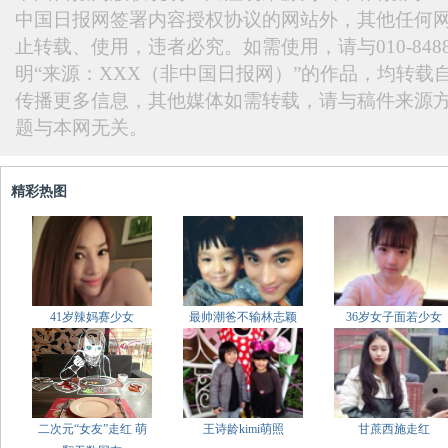
中国日报网签署内容授权协议的网站外，其他任何
止转载、使用，违者必究。如需使用，请与010-848
明“来源：XXX（非中国日报网）”的作品，均转载
传播更多信息，其他媒体如需转载，请与稿件来源
题与本网无关。
精彩热图
41岁辣妈赛少女
最帅潮爸不输林志颖
36岁女子面若少女
二次元“女友”走红 萌
王诗龄kimi萌照
甘蔗西施走红