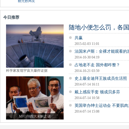
翻无数网友
今日推荐
随地小便怎么罚，各
共赢
2015-02-03 11:01
法国米卢斯：全裸才能观看的
2014-10-30 04:19
占地老不走 国外都咋整？
科学家发现宇宙大爆炸证据
2014-10-21 03:59
史上最全迪拜王族成员生活照
2014-07-14 16:11
戴上感应手套 顿成贝多芬
2014-07-14 10:58
英国举办绅士运动会 不要肌肉
2014-07-14 15:08
MH370四大未解之谜