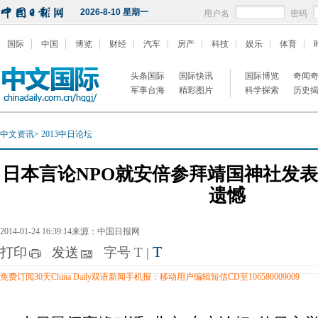
2026-8-10 星期一
用户名
密码
国际
中国
博览
财经
汽车
房产
科技
娱乐
体育
头条国际
国际快讯
国际博览
奇闻
军事台海
精彩图片
科学探索
历史
中文资讯
>
2013中日论坛
日本言论NPO就安倍参拜靖国神社发表
遗憾
2014-01-24 16:39:14来源：中国日报网
T
打印
发送
字号
T
|
免费订阅30天China Daily双语新闻手机报：移动用户编辑短信CD至106580009009