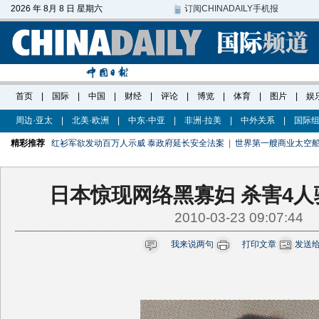
周边·亚太
|
北美·欧洲
|
中东·中亚
|
非洲·拉美
|
中外关系
|
国际
精彩推荐
红衫军欲发动百万人示威 泰政府延长安全法案
|
世界第一艘商业太空船
日本惊现网络黑寡妇 杀害4人
2010-03-23 09:07:44
我来说两句
打印文章
发送