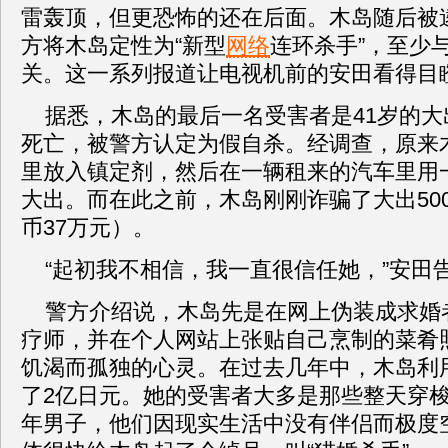
雷轰顶，但更恐怖的还在后面。木岛随后被
方将木岛定性为“新型
网络
连环杀手”，至少
关。这一系列报道让电视机前的安田看得目
据悉，木岛的最后一名受害者是41岁的
死亡，被警方认定为假自杀。经调查，原来
里放入镇定剂，然后在一辆租来的汽车里用
大出。而在此之前，木岛刚刚诈骗了大出50
币37万元）。
“起初我不相信，我一直很信任她，”安田
警方介绍说，木岛先是在网上伪装成求婚
疗师，并在个人网站上张贴自己烹制的菜肴
饥渴而孤独的心灵。在过去几年中，木岛利
了2亿日元。她的受害者大多是那些整天穿
年男子，他们因现实生活中没有伴侣而极度