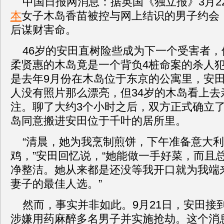
中国日报网消息：据英国《独立报》3月2
本
女子木岛香苗被控与网上结识的男子约会
后谋财害命。
46岁的安田直树险些成为下一个受害者
柔贤惠的木岛竟是一个背负4桩命案的杀人
是去年9月份在木岛位于东京的公寓里，安
人没有照片那么漂亮，但34岁的木岛看上去
注。聊了大约3个小时之后，双方正式确立
岛同意搬进安田位于千叶的居所里。
“清晨，她为我烹制煎饼，下午准备意大
鸡，”安田回忆说，“她能做一手好菜，而且
净整洁。她从来都是还没等我开口就为我端
妻子的最佳人选。”
然而，事实并非如此。9月21日，安田接
涉嫌用药麻醉多名男子并实施抢劫。这个消