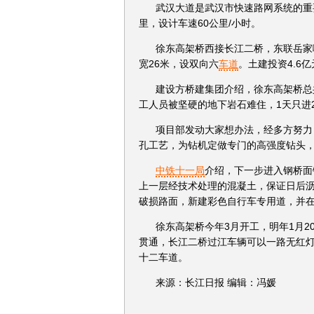
武汉大道是武汉市快速路网系统的重
里，设计车速60公里/小时。
徐东高架桥西接长江二桥，东联岳家嘴
宽26米，设双向六
车道
。土建投资4.6亿
建设方桥建集团介绍，徐东高架桥总
工人员被坚硬的地下岩石难住，1天只进2
项目部发动大家想办法，经多方努力，
孔工艺，为钻机定做专门的高强度钻头，
中铁十一局
介绍，下一步进入钢桥面
上一层经技术处理的混凝土，保证日后
破损路面，新建彩色自行车专用道，并
徐东高架桥今年3月开工，明年1月2
贯通，长江二桥过江车辆可以一路无红
十二车道。
来源：长江日报 编辑：冯媛