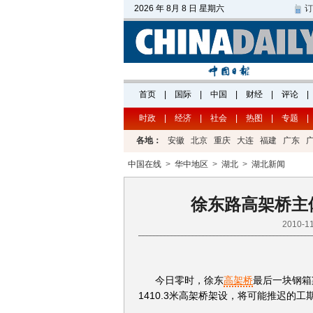
时政
|
经济
|
社会
|
热图
|
专题
|
各地：
安徽
北京
重庆
大连
福建
广东
中国在线
>
华中地区
>
湖北
>
湖北新闻
徐东路高架桥主体
2010-1
今日零时，徐东
高架桥
最后一块钢箱
1410.3米高架桥架设，将可能推迟的工