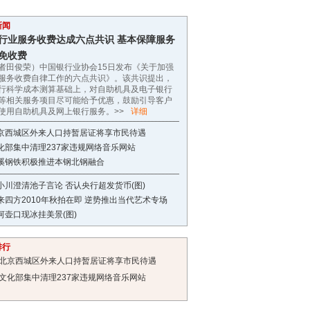
新闻
行业服务收费达成六点共识 基本保障服务
免收费
者田俊荣）中国银行业协会15日发布《关于加强
服务收费自律工作的六点共识》。该共识提出，
行科学成本测算基础上，对自助机具及电子银行
等相关服务项目尽可能给予优惠，鼓励引导客户
使用自助机具及网上银行服务。>>
详细
京西城区外来人口持暂居证将享市民待遇
化部集中清理237家违规网络音乐网站
溪钢铁积极推进本钢北钢融合
小川澄清池子言论 否认央行超发货币(图)
来四方2010年秋拍在即 逆势推出当代艺术专场
河壶口现冰挂美景(图)
排行
北京西城区外来人口持暂居证将享市民待遇
文化部集中清理237家违规网络音乐网站