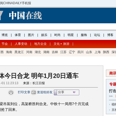
节会
|
人事变动
|
地方企业
|
文化 • 旅游
|
广西
海南
黑龙江
河南
湖北
湖南
吉林
江苏
辽宁
四川
山东
上海
陕西
深
商
今日合龙 明年1月20日通车
1-01 11:23:13
来源：长江日报
专
打
打印文章
发送给好友
分享
>>
梁吊装到位，高架桥胜利合龙。中铁十一局用7个月完成
稳
期抢了回来。
京