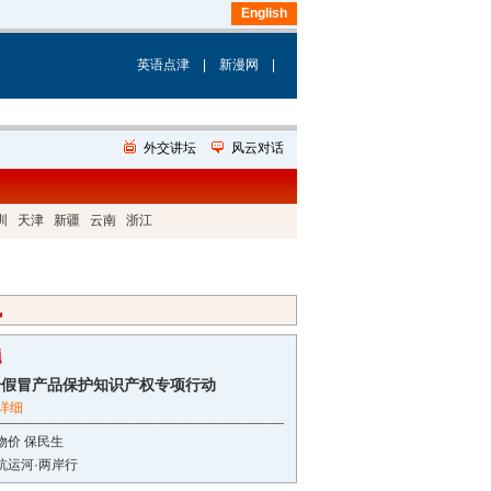
圳
天津
新疆
云南
浙江
讯
题
击假冒产品保护知识产权专项行动
详细
物价 保民生
杭运河·两岸行