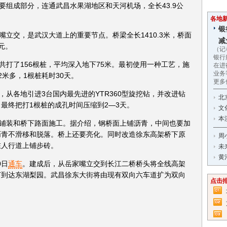
要组成部分，连通武昌水果湖地区和天河机场，全长43.9公
各地
银
立交，是武汉大道上的重要节点。桥梁全长1410.3米，桥面
减
元。
（记
银行
共打了156根桩，平均深入地下75米。最初使用一种工艺，施
在进
业务
米多，1根桩耗时30天。
更多
从各地引进3台国内最先进的YTR360型旋挖钻，并改进钻
北
最终把打1根桩的成孔时间压缩到2—3天。
文
本
铺装和桥下路面施工。据介绍，钢桥面上铺沥青，中间也要加
沥青不滑移和脱落。桥上还要亮化。同时改造徐东高架桥下原
周
在人行道上铺步砖。
未
黄
0日
通车
。建成后，从岳家嘴立交到长江二桥桥头将全线高架
灯到达东湖梨园。武昌徐东大街将由现有双向六车道扩为双向
点击