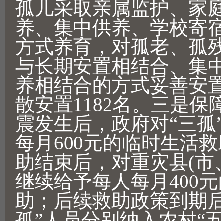
孤儿采取亲属监护、家
养、集中供养、学校寄
方式养育，对孤老、孤
与长期安置相结合、集
养相结合的方式妥善安
散安置1182名。三是
震发生后，政府对“三孤
每月600元的临时生活
助结束后，对重灾县(市、
继续给予每人每月400
助；后续救助政策到期后
孤”人员分别纳入农村“