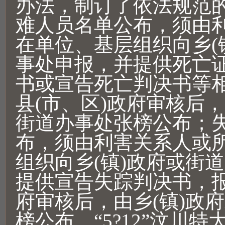
办法，制订了依法规范
难人员名单公布，须由
在单位、基层组织向乡(
事处申报，并提供死亡
书或宣告死亡判决书等
县(市、区)政府审核后，
街道办事处张榜公布；
布，须由利害关系人或
组织向乡(镇)政府或街
提供宣告失踪判决书，报
府审核后，由乡(镇)政
榜公布。“5?12”汶川