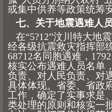
或集中供养等政策统筹
七、关于地震遇难人
在“5?12”汶川特大
经各级抗震救灾指挥部
68712名同胞遇难，17
核实公布遇难人员名单
负责、对人民负责、对
具体体现。省委、省政
工作，确定了实事求是
类处理的原则和核实一