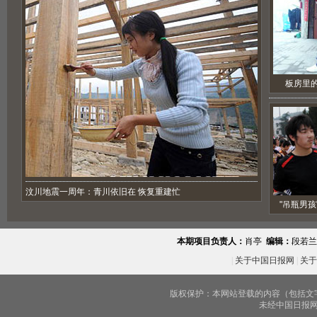
板房里
汶川地震一周年：青川依旧在 恢复重建忙
"吊瓶男孩
本期项目负责人：
肖亭
编辑：
段若兰
|
关于中国日报网
|
关于
版权保护：本网站登载的内容（包括文
未经中国日报