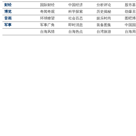
财经
国际财经
中国经济
分析评论
股市基
博览
奇闻奇观
科学探索
历史揭秘
劲爆丑
音画
环球瞭望
社会百态
娱乐时尚
图吧博
军事
军事广角
即时消息
装备图集
中国国
台海风情
台海热点
台湾旅游
台海局