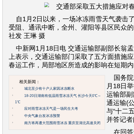
自1月2日以来，一场冰冻雨雪天气袭击
受阻、通讯中断，全州、灌阳等县区民众的
社发 王琳 摄
中新网1月18日电 交通运输部副部长翁
上表示，交通运输部门采取了五方面措施应
春运工作，局部地区所造成的影响在短期内
国务院
相关新闻：
月18日
城北至少有十户人家因冰冻断水
运输部副
18-20日湖南有低温雨雪冰冻天气 长沙今天0℃～
通运输(公
1℃
应对雨雪冰冻天气是一场民生大考
与“十二
中央气象台发冰冻预警
并答记者
南方将再遭大范围雨雪冰冻 重庆至湖北高速关闭
在回答