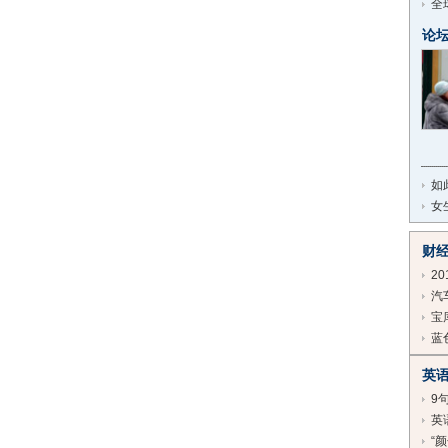
全
论
如
女
财
2
汽
宝
蓝
英
9
英
“