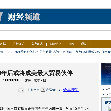
数据
|
分析评论
|
房产动态
|
消费旅游
|
保险
|
理财
|
|
|
婚礼”
2025年乘何种飞机？ 美宇航局告诉你三种可能
纽约93岁黑帮“教父”被判
0年后或将成美最大贸易伙伴
1-17 00:00:00
来源：京华时报
分享按钮
20
打印文章
发送给好友
坎
视
国对中国出口有望在未来四至五年内翻一番，约在10年后，中