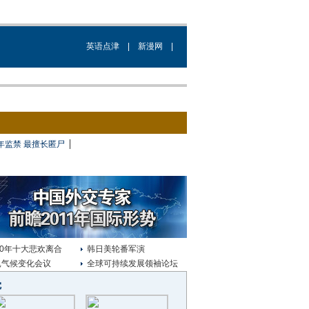
英语点津
|
新漫网
|
|
8年监禁 最擅长匿尸
10年十大悲欢离合
韩日美轮番军演
昆气候变化会议
全球可持续发展领袖论坛
觉