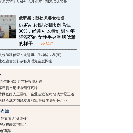
球最大轿车可容40人开派对：如流动夜总会
坛
俄罗斯：随处见美女抽烟
俄罗斯女性吸烟比例高达
30%，经常可以看到街头年
轻漂亮的女性手夹香烟优雅
的样子。
>> 详细
此伪装和侦查：走进狙击手神秘世界(图)
生在宿舍的卧谈私房话完全版揭秘
经
011年把握新兴市场投资机遇
车租赁市场迎来预订高峰
库网创始人王雪松：企业差旅管家 省钱才是王道
色经济成为烟台发展引擎 突破发展新兴产业
语点津
句英文表达”身体棒”
语这样表示“震惊”
颜色”英语