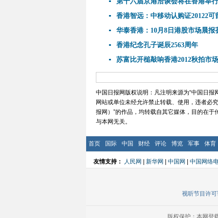
第十六届京港洽谈会将在香港举
香港智远：中移动认购证20122可
华泰香港：10月8日港股市场晨报
香港纪念孔子诞辰2563周年
苏富比开槌敲响香港2012秋拍市
中国日报网版权说明：凡注明来源为“中国日报
网站或单位未经允许禁止转载、使用，违者必究。如
报网）”的作品，均转载自其它媒体，目的在于
与本网无关。
首页
国际
中国
财经
评论
博览
军事
体育
友情支持：
人民网
|
新华网
|
中国网
|
中国网络
视听节目许可证
版权保护：本网登