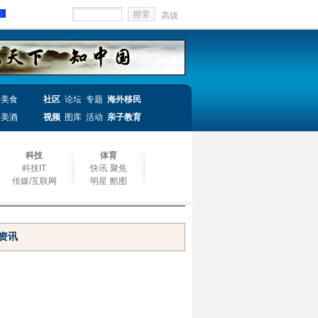
高级
美食
社区
论坛
专题
海外移民
美酒
视频
图库
活动
亲子教育
科技
体育
科技IT
快讯
聚焦
传媒/互联网
明星
酷图