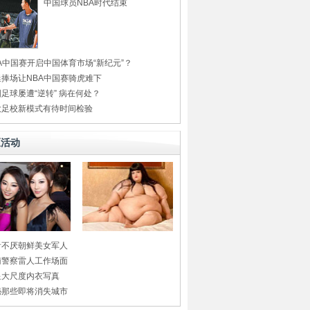
中国球员NBA时代结束
A中国赛开启中国体育市场“新纪元”？
迷捧场让NBA中国赛骑虎难下
足球屡遭“逆转” 病在何处？
大足校新模式有待时间检验
区活动
看不厌朝鲜美女军人
南警察雷人工作场面
星大尺度内衣写真
秘那些即将消失城市