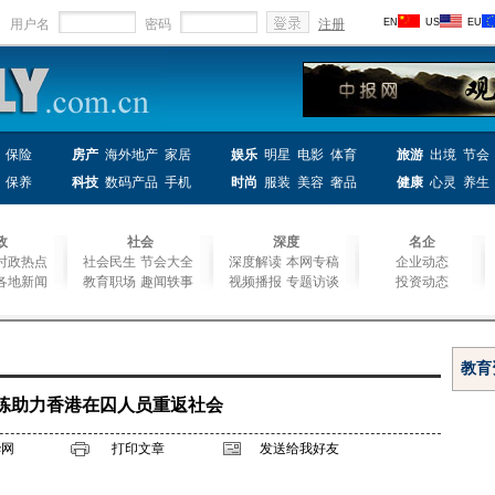
用户名
密码
注册
EN
US
EU
保险
房产
海外地产
家居
娱乐
明星
电影
体育
旅游
出境
节会
保养
科技
数码产品
手机
时尚
服装
美容
奢品
健康
心灵
养生
政
社会
深度
名企
时政热点
社会民生
节会大全
深度解读
本网专稿
企业动态
各地新闻
教育职场
趣闻轶事
视频播报
专题访谈
投资动态
练助力香港在囚人员重返社会
华网
打印文章
发送给我好友