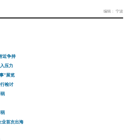
编辑： 宁波
点附近争持
流入压力
事”展览
进行检讨
走弱
走弱
企业首次出海