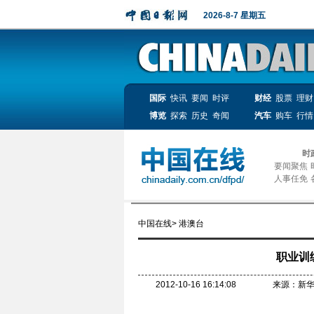
2026-8-7 星期五
国际
快讯
要闻
时评
财经
股票
理财
博览
探索
历史
奇闻
汽车
购车
行情
时
要闻聚焦
人事任免
中国在线
>
港澳台
职业训
2012-10-16 16:14:08
来源：新