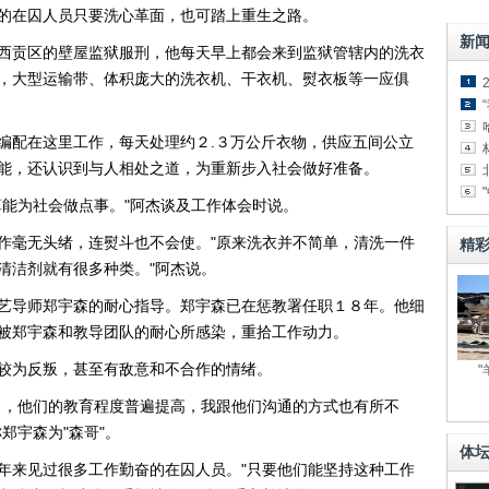
的在囚人员只要洗心革面，也可踏上重生之路。
新
西贡区的壁屋监狱服刑，他每天早上都会来到监狱管辖内的洗衣
，大型运输带、体积庞大的洗衣机、干衣机、熨衣板等一应俱
编配在这里工作，每天处理约２.３万公斤衣物，供应五间公立
能，还认识到与人相处之道，为重新步入社会做好准备。
算能为社会做点事。"阿杰谈及工作体会时说。
作毫无头绪，连熨斗也不会使。"原来洗衣并不简单，清洗一件
精
清洁剂就有很多种类。"阿杰说。
艺导师郑宇森的耐心指导。郑宇森已在惩教署任职１８年。他细
被郑宇森和教导团队的耐心所感染，重拾工作动力。
较为反叛，甚至有敌意和不合作的情绪。
了，他们的教育程度普遍提高，我跟他们沟通的方式也有所不
郑宇森为"森哥"。
体
年来见过很多工作勤奋的在囚人员。"只要他们能坚持这种工作