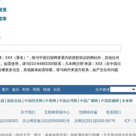
行
留意
荟萃
场
网：XXX（署名）”，除与中国日报网签署内容授权协议的网站外，其他任何
需使用，请与010-84883300联系；凡本网注明“来源：XXX（非中国日
传播更多信息，其他媒体如需转载，请与稿件来源方联系，如产生任何问题
图片
娱乐
时尚
明星
情感
社区
合作媒体
电视
|
国际在线
|
中国经济网
|
中青网
|
中国台湾网
|
中国广播网
|
中国西藏网
|
未来网
关于我们
互联网举报中心
范网络诈骗
联系我们
0108263
京公网安备110105000081号
京网文[2011]0283-097号
ICP：2
载的内容（包括文字、图片、多媒体资讯等）版权属中国日报网（北京英信联信息咨询