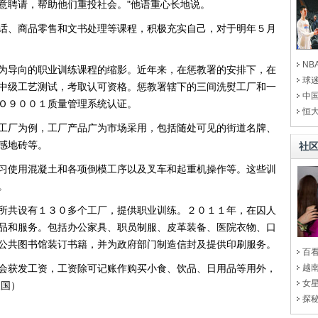
意聘请，帮助他们重投社会。"他语重心长地说。
话、商品零售和文书处理等课程，积极充实自己，对于明年５月
NB
为导向的职业训练课程的缩影。近年来，在惩教署的安排下，在
球
中级工艺测试，考取认可资格。惩教署辖下的三间洗熨工厂和一
中国
Ｏ９００１质量管理系统认证。
恒
工厂为例，工厂产品广为市场采用，包括随处可见的街道名牌、
感地砖等。
社
习使用混凝土和各项倒模工序以及叉车和起重机操作等。这些训
。
所共设有１３０多个工厂，提供职业训练。２０１１年，在囚人
品和服务。包括办公家具、职员制服、皮革装备、医院衣物、口
公共图书馆装订书籍，并为政府部门制造信封及提供印刷服务。
百
会获发工资，工资除可记账作购买小食、饮品、日用品等用外，
越
女
天国）
探