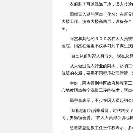
衣服脏了可以洗涤干净，误入歧途
因贩毒入狱的阿杰（化名）在新界
大楼工作。洗衣大楼高四层，设备齐全
全。
阿杰和其他约３００名在囚人员被
医院。阿杰在这里不仅学习到了谋生技
"自己从前对家人有亏欠，现在总
从未做过洗衣行业的阿杰，起初工
肮脏的衣服，要用不同程序处理污渍，
幸好，阿杰得到特区政府惩教署工
心地教阿杰每个洗熨工序的技术，阿杰
郑宇森表示，不少在囚人员起初会
"我视他们为后辈看待，时代转变
同，要循循善诱。"在囚人员都亲切地称
惩教署总惩教主任王伟权表示，多