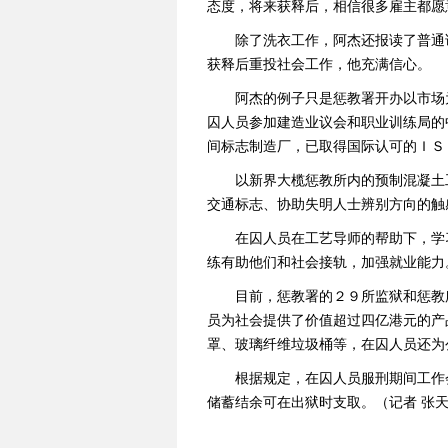
态度，将来获释后，相信很多雇主都愿
除了洗衣工作，阿杰还报读了普通
获释后重投社会工作，他充满信心。
阿杰的例子只是惩教署开办以市场
囚人员参加建造业议会和职业训练局的
间标志制造厂，已取得国际认可的ＩＳ
以新界大榄惩教所内的预制混凝土
交通标志、协助失明人士辨别方向的触
在囚人员在工艺导师的帮助下，学
练有助他们和社会接轨，加强就业能力
目前，惩教署的２９所监狱和惩教
员为社会提供了价值超过四亿港元的产
罩、玻璃纤维垃圾桶等，在囚人员还为
根据规定，在囚人员服刑期间工作
储蓄结余可在出狱时支取。（记者 张