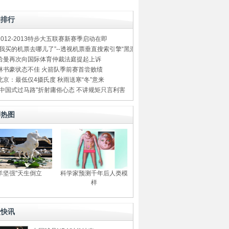
闻排行
2012-2013特步大五联赛新赛季启动在即
“我买的机票去哪儿了”--透视机票垂直搜索引擎“黑洞”
哈曼再次向国际体育仲裁法庭提起上诉
林书豪状态不佳 火箭队季前赛首尝败绩
北京：最低仅4摄氏度 秋雨送寒“冬”意来
"中国式过马路"折射庸俗心态 不讲规矩只言利害
彩热图
"羊坚强"天生倒立
科学家预测千年后人类模
样
坛快讯