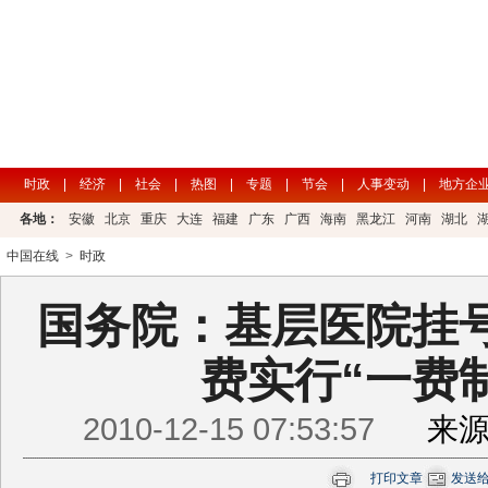
时政
|
经济
|
社会
|
热图
|
专题
|
节会
|
人事变动
|
地方企
各地：
安徽
北京
重庆
大连
福建
广东
广西
海南
黑龙江
河南
湖北
中国在线
>
时政
国务院：基层医院挂
费实行“一费
2010-12-15 07:53:57
来
打印文章
发送